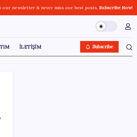
o our newsletter & never miss our best posts.
Subscribe Now!
TIM
İLETİŞİM
Subscribe
SON YAZILAR
ı
Zihin Okuyan Yapay Zeka Firması: Beynini
Okutana 50 Dolar