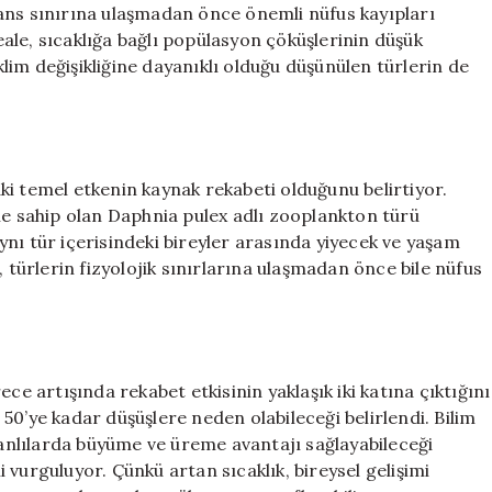
ans sınırına ulaşmadan önce önemli nüfus kayıpları
ale, sıcaklığa bağlı popülasyon çöküşlerinin düşük
iklim değişikliğine dayanıklı olduğu düşünülen türlerin de
i temel etkenin kaynak rekabeti olduğunu belirtiyor.
le sahip olan Daphnia pulex adlı zooplankton türü
 aynı tür içerisindeki bireyler arasında yiyecek ve yaşam
, türlerin fizyolojik sınırlarına ulaşmadan önce bile nüfus
ce artışında rekabet etkisinin yaklaşık iki katına çıktığını
50’ye kadar düşüşlere neden olabileceği belirlendi. Bilim
 canlılarda büyüme ve üreme avantajı sağlayabileceği
vurguluyor. Çünkü artan sıcaklık, bireysel gelişimi