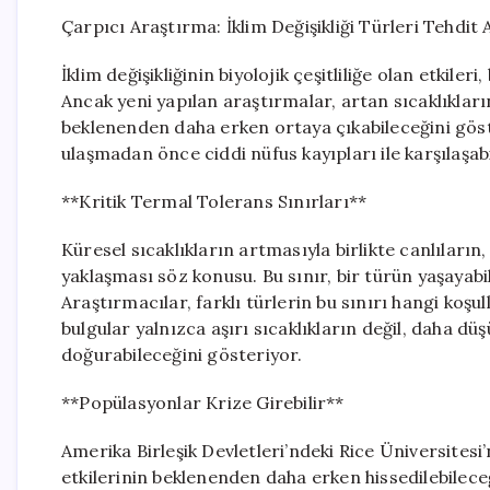
Çarpıcı Araştırma: İklim Değişikliği Türleri Tehdit 
İklim değişikliğinin biyolojik çeşitliliğe olan etkile
Ancak yeni yapılan araştırmalar, artan sıcaklıklar
beklenenden daha erken ortaya çıkabileceğini göst
ulaşmadan önce ciddi nüfus kayıpları ile karşılaşa
**Kritik Termal Tolerans Sınırları**
Küresel sıcaklıkların artmasıyla birlikte canlıların, 
yaklaşması söz konusu. Bu sınır, bir türün yaşayabil
Araştırmacılar, farklı türlerin bu sınırı hangi koşu
bulgular yalnızca aşırı sıcaklıkların değil, daha d
doğurabileceğini gösteriyor.
**Popülasyonlar Krize Girebilir**
Amerika Birleşik Devletleri’ndeki Rice Üniversitesi’
etkilerinin beklenenden daha erken hissedilebilec