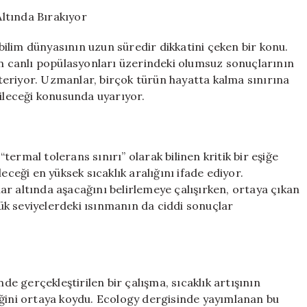
Türleri
Altında Bırakıyor
Tehdit
Altında
ri, bilim dünyasının uzun süredir dikkatini çeken bir konu.
Bırakıyor
ın canlı popülasyonları üzerindeki olumsuz sonuçlarının
için
eriyor. Uzmanlar, birçok türün hayatta kalma sınırına
bileceği konusunda uyarıyor.
“termal tolerans sınırı” olarak bilinen kritik bir eşiğe
eceği en yüksek sıcaklık aralığını ifade ediyor.
llar altında aşacağını belirlemeye çalışırken, ortaya çıkan
üşük seviyelerdeki ısınmanın da ciddi sonuçlar
nde gerçekleştirilen bir çalışma, sıcaklık artışının
eğini ortaya koydu. Ecology dergisinde yayımlanan bu