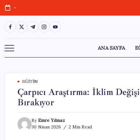
Skip
-
to
content
https://www.facebook.com/
https://twitter.com/
https://t.me/
https://www.instagram.com/
https://youtube.com/
ANA SAYFA
E
EĞITIM
Çarpıcı Araştırma: İklim Değişi
Bırakıyor
By
Emre Yılmaz
30 Nisan 2026
2 Min Read