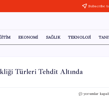
Subscribe t
ĞİTİM
EKONOMİ
SAĞLIK
TEKNOLOJİ
TANI
kliği Türleri Tehdit Altında
Çarpıcı
yorumlar kapal
Araştırma:
İklim
Değişikliği