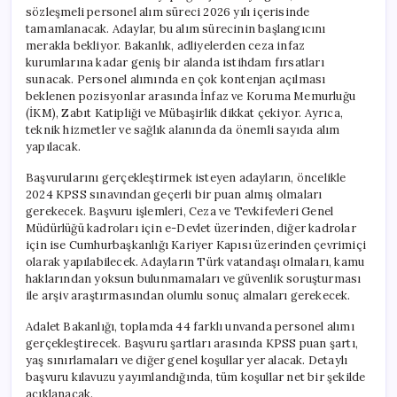
için
sözleşmeli personel alım süreci 2026 yılı içerisinde
tamamlanacak. Adaylar, bu alım sürecinin başlangıcını
merakla bekliyor. Bakanlık, adliyelerden ceza infaz
kurumlarına kadar geniş bir alanda istihdam fırsatları
sunacak. Personel alımında en çok kontenjan açılması
beklenen pozisyonlar arasında İnfaz ve Koruma Memurluğu
(İKM), Zabıt Katipliği ve Mübaşirlik dikkat çekiyor. Ayrıca,
teknik hizmetler ve sağlık alanında da önemli sayıda alım
yapılacak.
Başvurularını gerçekleştirmek isteyen adayların, öncelikle
2024 KPSS sınavından geçerli bir puan almış olmaları
gerekecek. Başvuru işlemleri, Ceza ve Tevkifevleri Genel
Müdürlüğü kadroları için e-Devlet üzerinden, diğer kadrolar
için ise Cumhurbaşkanlığı Kariyer Kapısı üzerinden çevrimiçi
olarak yapılabilecek. Adayların Türk vatandaşı olmaları, kamu
haklarından yoksun bulunmamaları ve güvenlik soruşturması
ile arşiv araştırmasından olumlu sonuç almaları gerekecek.
Adalet Bakanlığı, toplamda 44 farklı unvanda personel alımı
gerçekleştirecek. Başvuru şartları arasında KPSS puan şartı,
yaş sınırlamaları ve diğer genel koşullar yer alacak. Detaylı
başvuru kılavuzu yayımlandığında, tüm koşullar net bir şekilde
açıklanacak.