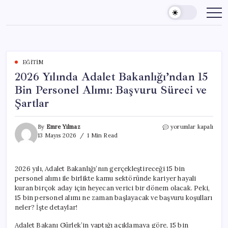
Skip
to
content
EĞITIM
2026 Yılında Adalet Bakanlığı’ndan 15
Bin Personel Alımı: Başvuru Süreci ve
Şartlar
2026
By
Emre Yılmaz
yorumlar kapalı
Yılında
13 Mayıs 2026
1 Min Read
Adalet
Bakanlığı’ndan
15
2026 yılı, Adalet Bakanlığı’nın gerçekleştireceği 15 bin
Bin
personel alımı ile birlikte kamu sektöründe kariyer hayali
Personel
Alımı:
kuran birçok aday için heyecan verici bir dönem olacak. Peki,
Başvuru
15 bin personel alımı ne zaman başlayacak ve başvuru koşulları
Süreci
neler? İşte detaylar!
ve
Şartlar
Adalet Bakanı Gürlek’in yaptığı açıklamaya göre, 15 bin