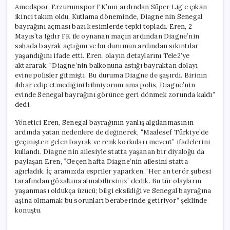
Amedspor, Erzurumspor FK’nın ardından Süper Lig’e çıkan
ikinci takım oldu. Kutlama döneminde, Diagne’nin Senegal
bayrağını açması bazı kesimlerde tepki topladı. Eren, 2
Mayıs’ta Iğdır FK ile oynanan maçın ardından Diagne’nin
sahada bayrak açtığını ve bu durumun ardından sıkıntılar
yaşandığını ifade etti. Eren, olayın detaylarını Tele2’ye
aktararak, “Diagne’nin balkonuna astığı bayraktan dolayı
evine polisler gitmişti. Bu duruma Diagne de şaşırdı. Birinin
ihbar edip etmediğini bilmiyorum ama polis, Diagne’nin
evinde Senegal bayrağını görünce geri dönmek zorunda kaldı”
dedi.
Yönetici Eren, Senegal bayrağının yanlış algılanmasının
ardında yatan nedenlere de değinerek, “Maalesef Türkiye’de
geçmişten gelen bayrak ve renk korkuları mevcut” ifadelerini
kullandı. Diagne’nin ailesiyle statta yaşanan bir diyaloğu da
paylaşan Eren, “Geçen hafta Diagne’nin ailesini statta
ağırladık. İç aramızda espriler yaparken, ‘Her an terör şubesi
tarafından gözaltına alınabilirsiniz’ dedik. Bu tür olayların
yaşanması oldukça üzücü; bilgi eksikliği ve Senegal bayrağına
aşina olmamak bu sorunları beraberinde getiriyor” şeklinde
konuştu.