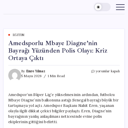
Skip
to
content
EĞITIM
Amedsporlu Mbaye Diagne’nin
Bayrağı Yüzünden Polis Olayı: Kriz
Ortaya Çıktı
Amedsporlu
By
Emre Yılmaz
yorumlar kapalı
Mbaye
5 Mayıs 2026
1 Min Read
Diagne’nin
Bayrağı
Yüzünden
Amedspor’un Süper Lig’e yükselmesinin ardından, futbolcu
Polis
Mbaye Diagne’nin balkonuna astığı Senegal bayrağı büyük bir
Olayı:
Kriz
tartışmaya yol açtı. Amedspor Başkanı Nahit Eren, yaşanan
Ortaya
olayla ilgili dikkat çekici bilgiler paylaştı. Eren, Diagne’nin
Çıktı
bayrağının yanlış anlaşılması neticesinde evine polis
için
ekiplerinin gittiğini belirtti.