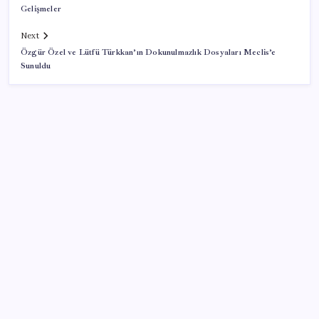
Gelişmeler
Next
Özgür Özel ve Lütfü Türkkan’ın Dokunulmazlık Dosyaları Meclis’e
Sunuldu
SON YAZILAR
TMO fındık alım fiyatlarını açıkladı
Etsy’den toplu işten çıkarma kararı: Yaklaşık 220
çalışanla yollar ayrılıyor
Vücudun gençlik kaynağı