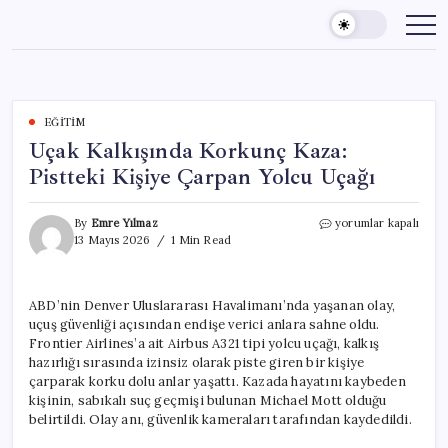
Skip
to
content
EĞITIM
Uçak Kalkışında Korkunç Kaza:
Pistteki Kişiye Çarpan Yolcu Uçağı
Uçak
By
Emre Yılmaz
yorumlar kapalı
Kalkışında
13 Mayıs 2026
1 Min Read
Korkunç
Kaza:
Pistteki
ABD’nin Denver Uluslararası Havalimanı’nda yaşanan olay,
Kişiye
uçuş güvenliği açısından endişe verici anlara sahne oldu.
Çarpan
Yolcu
Frontier Airlines’a ait Airbus A321 tipi yolcu uçağı, kalkış
Uçağı
hazırlığı sırasında izinsiz olarak piste giren bir kişiye
için
çarparak korku dolu anlar yaşattı. Kazada hayatını kaybeden
kişinin, sabıkalı suç geçmişi bulunan Michael Mott olduğu
belirtildi. Olay anı, güvenlik kameraları tarafından kaydedildi.