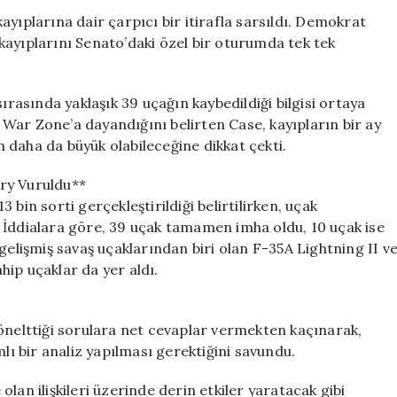
İlgili
yıplarına dair çarpıcı bir itirafla sarsıldı. Demokrat
Şok
kayıplarını Senato’daki özel bir oturumda tek tek
Edici
Açıklama:
Pentagon’un
ırasında yaklaşık 39 uçağın kaybedildiği bilgisi ortaya
Sakladığı
War Zone’a dayandığını belirten Case, kayıpların bir ay
Kaybın
 daha da büyük olabileceğine dikkat çekti.
Boyutu
Ortaya
ry Vuruldu**
Çıktı
için
bin sorti gerçekleştirildiği belirtilirken, uçak
di. İddialara göre, 39 uçak tamamen imha oldu, 10 uçak ise
gelişmiş savaş uçaklarından biri olan F-35A Lightning II v
ip uçaklar da yer aldı.
yönelttiği sorulara net cevaplar vermekten kaçınarak,
mlı bir analiz yapılması gerektiğini savundu.
 olan ilişkileri üzerinde derin etkiler yaratacak gibi