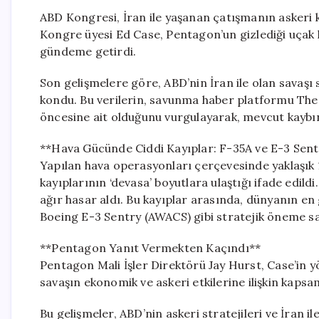
ABD Kongresi, İran ile yaşanan çatışmanın askeri ka
Kongre üyesi Ed Case, Pentagon’un gizlediği uçak 
gündeme getirdi.
Son gelişmelere göre, ABD’nin İran ile olan savaşı s
kondu. Bu verilerin, savunma haber platformu The 
öncesine ait olduğunu vurgulayarak, mevcut kaybın
**Hava Gücünde Ciddi Kayıplar: F-35A ve E-3 Sent
Yapılan hava operasyonları çerçevesinde yaklaşık 13 
kayıplarının ‘devasa’ boyutlara ulaştığı ifade edil
ağır hasar aldı. Bu kayıplar arasında, dünyanın en 
Boeing E-3 Sentry (AWACS) gibi stratejik öneme sah
**Pentagon Yanıt Vermekten Kaçındı**
Pentagon Mali İşler Direktörü Jay Hurst, Case’in 
savaşın ekonomik ve askeri etkilerine ilişkin kapsa
Bu gelişmeler, ABD’nin askeri stratejileri ve İran ile