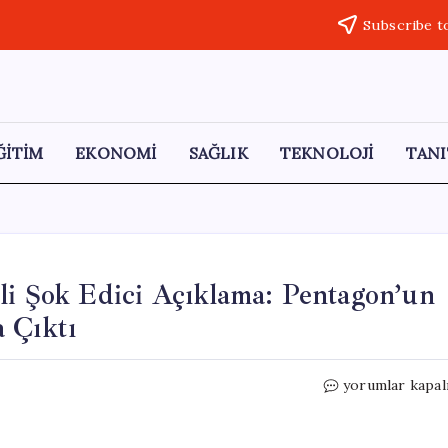
Subscribe t
ĞİTİM
EKONOMİ
SAĞLIK
TEKNOLOJİ
TANI
li Şok Edici Açıklama: Pentagon’un
 Çıktı
ABD
yorumlar kapal
Kongresi’nde
İran
İle