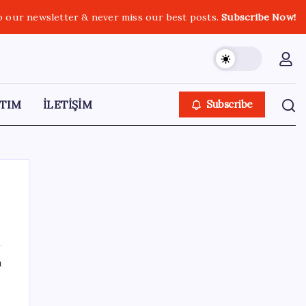
o our newsletter & never miss our best posts.
Subscribe Now!
TIM
İLETİŞİM
Subscribe
SON YAZILAR
ı
Etsy’den toplu işten çıkarma kararı:
Yaklaşık 220 çalışanla yollar ayrılıyor