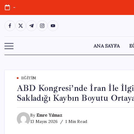
Skip
-
to
content
https://www.facebook.com/
https://twitter.com/
https://t.me/
https://www.instagram.com/
https://youtube.com/
ANA SAYFA
E
EĞITIM
ABD Kongresi’nde İran İle İlgi
Sakladığı Kaybın Boyutu Ortaya
By
Emre Yılmaz
13 Mayıs 2026
1 Min Read