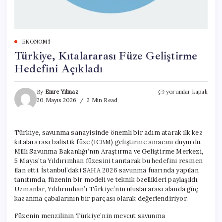
EKONOMI
Türkiye, Kıtalararası Füze Geliştirme
Hedefini Açıkladı
Türkiye,
By
Emre Yılmaz
yorumlar kapalı
Kıtalararası
20 Mayıs 2026
2 Min Read
Füze
Geliştirme
Hedefini
Türkiye, savunma sanayisinde önemli bir adım atarak ilk kez
Açıkladı
kıtalararası balistik füze (ICBM) geliştirme amacını duyurdu.
için
Milli Savunma Bakanlığı’nın Araştırma ve Geliştirme Merkezi,
5 Mayıs’ta Yıldırımhan füzesini tanıtarak bu hedefini resmen
ilan etti. İstanbul’daki SAHA 2026 savunma fuarında yapılan
tanıtımda, füzenin bir modeli ve teknik özellikleri paylaşıldı.
Uzmanlar, Yıldırımhan’ı Türkiye’nin uluslararası alanda güç
kazanma çabalarının bir parçası olarak değerlendiriyor.
Füzenin menzilinin Türkiye’nin mevcut savunma