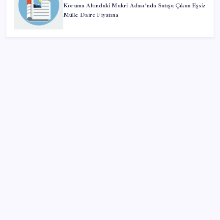
Koruma Altındaki Makri Adası’nda Satışa Çıkan Eşsiz
Mülk: Daire Fiyatına
SON YAZILAR
TMO fındık alım fiyatlarını açıkladı
Etsy’den toplu işten çıkarma kararı: Yaklaşık 220
çalışanla yollar ayrılıyor
Vücudun gençlik kaynağı
Kamerasız Yeni AirPods Pro Modeli 2026’da Gelebilir