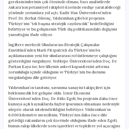
gereksinimlerinin çok ötesinde olması, bazı analistlerde
Ankara’nın potansiyel rakipleri üzerinde endişe yaratabileceği
yönünde yorumlara yol açtı. Kadir Has Üniversitesi’nden
Prof. Dr. Serhat Güvenç, Yıldırımhan gibi bir projenin
Türkiye’nin “tek başına stratejik caydırıcılık” hedeflediğini
belirtiyor ve bu gelişmenin Türk dış politikasındaki değişimi
yansıttığını ifade ediyor.
İngiltere merkezli Uluslararası Stratejik Çalışmalar
Enstitüsü’nden Mark Fitzpatrick da Türkiye’nin bu
açıklamasının yeni bir uluslararası rol üstlenmeye çalıştığını
gösterdiğini vurguluyor. Yeditepe Üniversitesi’nden Doç. Dr.
Furkan Kaya ise, her ülkenin askeri kapasitesini artırma
zorunluluğu içinde olduğunu ve Türkiye’nin bu durumu
vurguladığını dile getiriyor.
Yıldırımhan’ın tanıtımı, savunma sanayisi takipçileri için
beklenmedik bir gelişme oldu. İzmir Ekonomi
Üniversitesi’nden Doç. Dr. Sıtkı Egeli, bu projenin daha önce
kamuya açık kaynaklarda hiçbir ipucunun olmaması nedeniyle
sürpriz olarak nitelendirildiğini belirtiyor. Yıldırımhan’ın
6.000 kilometre menzilinin, Türkiye’nin daha önce dile
getirdiği rakamların çok üzerinde olduğunu ifade eden Egeli,
bunun rakip ülkelerde soru işaretleri ve tepkilere yol açacağını