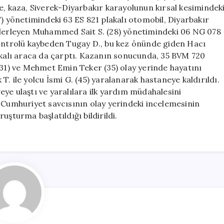
2
göre, kaza, Siverek-Diyarbakır karayolunun kırsal kesimindek
Yaralı
7) yönetimindeki 63 ES 821 plakalı otomobil, Diyarbakır
için
 ilerleyen Muhammed Sait S. (28) yönetimindeki 06 NG 078
kontrolü kaybeden Tugay D., bu kez önünde giden Hacı
lakalı araca da çarptı. Kazanın sonucunda, 35 BVM 720
(31) ve Mehmet Emin Teker (35) olay yerinde hayatını
. ile yolcu İsmi G. (45) yaralanarak hastaneye kaldırıldı.
geye ulaştı ve yaralılara ilk yardım müdahalesini
 Cumhuriyet savcısının olay yerindeki incelemesinin
uşturma başlatıldığı bildirildi.