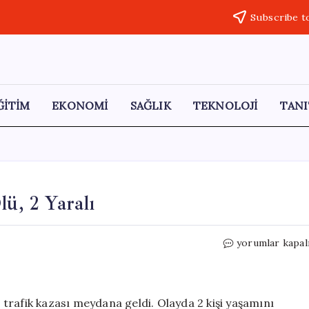
Subscribe t
ĞİTİM
EKONOMİ
SAĞLIK
TEKNOLOJİ
TANI
lü, 2 Yaralı
Siverek’te
yorumlar kapal
Zincirleme
Kaza:
2
Ölü,
e trafik kazası meydana geldi. Olayda 2 kişi yaşamını