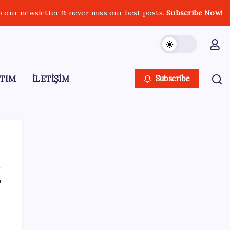
o our newsletter & never miss our best posts.
Subscribe Now!
TIM
İLETİŞİM
Subscribe
ı
SON YAZILAR
TMO fındık alım fiyatlarını açıkladı