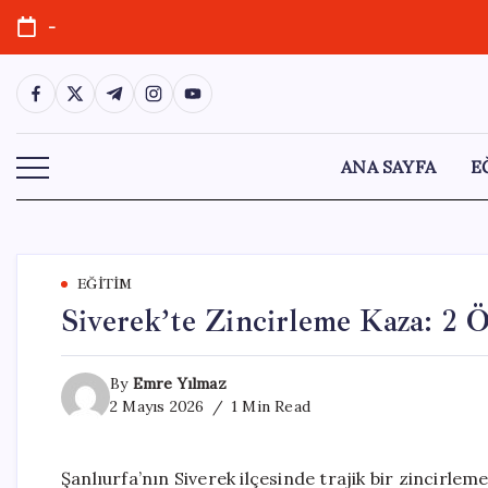
Skip
-
to
content
https://www.facebook.com/
https://twitter.com/
https://t.me/
https://www.instagram.com/
https://youtube.com/
ANA SAYFA
E
EĞITIM
Siverek’te Zincirleme Kaza: 2 Ö
By
Emre Yılmaz
2 Mayıs 2026
1 Min Read
Şanlıurfa’nın Siverek ilçesinde trajik bir zincirlem