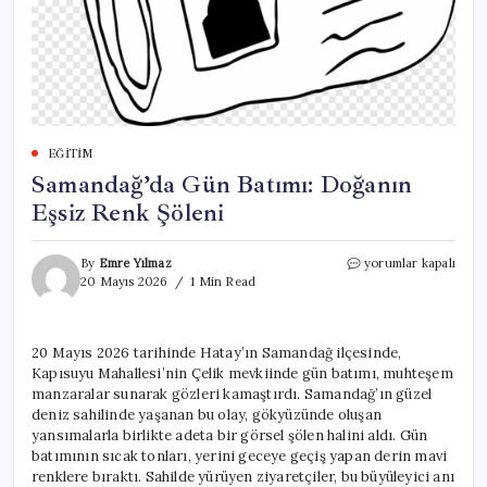
EĞITIM
Samandağ’da Gün Batımı: Doğanın
Eşsiz Renk Şöleni
Samandağ’da
By
Emre Yılmaz
yorumlar kapalı
Gün
20 Mayıs 2026
1 Min Read
Batımı:
Doğanın
Eşsiz
20 Mayıs 2026 tarihinde Hatay’ın Samandağ ilçesinde,
Renk
Kapısuyu Mahallesi’nin Çelik mevkiinde gün batımı, muhteşem
Şöleni
için
manzaralar sunarak gözleri kamaştırdı. Samandağ’ın güzel
deniz sahilinde yaşanan bu olay, gökyüzünde oluşan
yansımalarla birlikte adeta bir görsel şölen halini aldı. Gün
batımının sıcak tonları, yerini geceye geçiş yapan derin mavi
renklere bıraktı. Sahilde yürüyen ziyaretçiler, bu büyüleyici anı