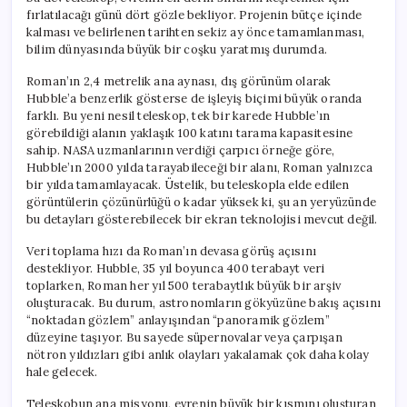
için
fırlatılacağı günü dört gözle bekliyor. Projenin bütçe içinde
kalması ve belirlenen tarihten sekiz ay önce tamamlanması,
bilim dünyasında büyük bir coşku yaratmış durumda.
Roman’ın 2,4 metrelik ana aynası, dış görünüm olarak
Hubble’a benzerlik gösterse de işleyiş biçimi büyük oranda
farklı. Bu yeni nesil teleskop, tek bir karede Hubble’ın
görebildiği alanın yaklaşık 100 katını tarama kapasitesine
sahip. NASA uzmanlarının verdiği çarpıcı örneğe göre,
Hubble’ın 2000 yılda tarayabileceği bir alanı, Roman yalnızca
bir yılda tamamlayacak. Üstelik, bu teleskopla elde edilen
görüntülerin çözünürlüğü o kadar yüksek ki, şu an yeryüzünde
bu detayları gösterebilecek bir ekran teknolojisi mevcut değil.
Veri toplama hızı da Roman’ın devasa görüş açısını
destekliyor. Hubble, 35 yıl boyunca 400 terabayt veri
toplarken, Roman her yıl 500 terabaytlık büyük bir arşiv
oluşturacak. Bu durum, astronomların gökyüzüne bakış açısını
“noktadan gözlem” anlayışından “panoramik gözlem”
düzeyine taşıyor. Bu sayede süpernovalar veya çarpışan
nötron yıldızları gibi anlık olayları yakalamak çok daha kolay
hale gelecek.
Teleskobun ana misyonu, evrenin büyük bir kısmını oluşturan