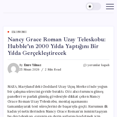
Skip
to
content
EKONOMI
Nancy Grace Roman Uzay Teleskobu:
Hubble’ın 2000 Yılda Yaptığını Bir
Yılda Gerçekleştirecek
Nancy
By
Emre Yılmaz
yorumlar kapalı
Grace
25 Nisan 2026
2 Min Read
Roman
Uzay
Teleskobu:
NASA, Maryland’deki Goddard Uzay Uçuş Merkezi’nde yoğun
Hubble’ın
bir çalışma sürecini geride bıraktı. Göz alıcı turuncu güneş
2000
Yılda
panelleri ve parlak gümüş gövdesiyle dikkat çeken Nancy
Yaptığını
Grace Roman Uzay Teleskobu, montaj aşamasını
Bir
tamamlayarak test süreçlerini de başarıyla geçti. Kurumun ilk
Yılda
kadın yöneticilerinden Nancy Grace Roman’ın ismini taşıyan
Gerçekleştirecek
bu dev teleskop, evrenin en derin sırlarını keşfetmek için