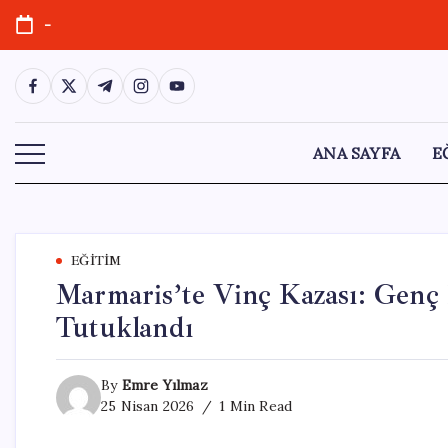
Skip
-
to
content
https://www.facebook.com/
https://twitter.com/
https://t.me/
https://www.instagram.com/
https://youtube.com/
ANA SAYFA
E
EĞITIM
Marmaris’te Vinç Kazası: Genç İ
Tutuklandı
By
Emre Yılmaz
25 Nisan 2026
1 Min Read