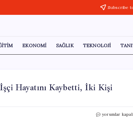
Subscribe t
ĞİTİM
EKONOMİ
SAĞLIK
TEKNOLOJİ
TANI
şçi Hayatını Kaybetti, İki Kişi
Marmaris’te
yorumlar kapal
Vinç
Kazası:
Genç