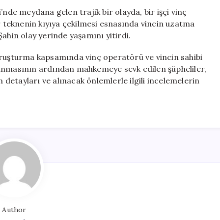
İşçi
’nde meydana gelen trajik bir olayda, bir işçi vinç
Hayatını
ir teknenin kıyıya çekilmesi esnasında vincin uzatma
Kaybetti,
ahin olay yerinde yaşamını yitirdi.
İki
Kişi
oruşturma kapsamında vinç operatörü ve vincin sahibi
Tutuklandı
lanmasının ardından mahkemeye sevk edilen şüpheliler,
için
n detayları ve alınacak önlemlerle ilgili incelemelerin
Author