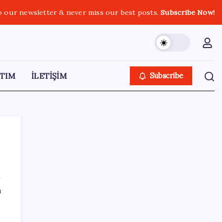
o our newsletter & never miss our best posts.
Subscribe Now!
TIM
İLETİŞİM
Subscribe
SON YAZILAR
ı
TMO fındık alım fiyatlarını açıkladı