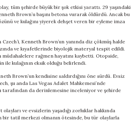
Olay:
y, tüm şehirde büyük bir şok etkisi yarattı. 29 yaşındaki
Adamın
Kenneth Brown’u başını betona vurarak öldürdü. Ancak bu
Gözünü
özünü ve kulağını yiyerek dehşet veren bir eyleme imza
ve
Kulağını
Yiyen
lin Czech’i, Kenneth Brown’un yanında diz çökmüş halde
Zanlı
ında ve kıyafetlerinde biyolojik materyal tespit edildi.
Yakalandı!
n müdahalelere rağmen hayatını kaybetti. Otopside,
için
 ile kulağının eksik olduğu belirlendi.
enneth Brown’un kendisine saldırdığını öne sürdü. Evsiz
zech, şu anda Las Vegas Adalet Mahkemesi’nde
ı tarafından da derinlemesine inceleniyor ve şehirde
olayları ve evsizlerin yaşadığı zorluklar hakkında
 bir tatil merkezi olmanın ötesinde, bu tür olaylarla