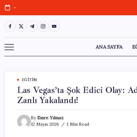
Skip
-
to
content
https://www.facebook.com/
https://twitter.com/
https://t.me/
https://www.instagram.com/
https://youtube.com/
ANA SAYFA
E
EĞITIM
Las Vegas’ta Şok Edici Olay: A
Zanlı Yakalandı!
By
Emre Yılmaz
12 Mayıs 2026
1 Min Read