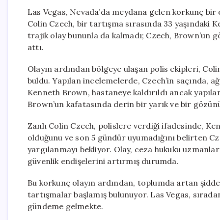
Las Vegas, Nevada’da meydana gelen korkunç bir ola
Colin Czech, bir tartışma sırasında 33 yaşındaki 
trajik olay bununla da kalmadı; Czech, Brown’un g
attı.
Olayın ardından bölgeye ulaşan polis ekipleri, Co
buldu. Yapılan incelemelerde, Czech’in saçında, ağz
Kenneth Brown, hastaneye kaldırıldı ancak yapıla
Brown’un kafatasında derin bir yarık ve bir gözünün
Zanlı Colin Czech, polislere verdiği ifadesinde, K
olduğunu ve son 5 gündür uyumadığını belirten C
yargılanmayı bekliyor. Olay, ceza hukuku uzmanlar
güvenlik endişelerini artırmış durumda.
Bu korkunç olayın ardından, toplumda artan şiddet 
tartışmalar başlamış bulunuyor. Las Vegas, sıradan
gündeme gelmekte.