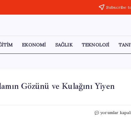
Subscribe t
ĞİTİM
EKONOMİ
SAĞLIK
TEKNOLOJİ
TANI
damın Gözünü ve Kulağını Yiyen
Las
yorumlar kapal
Vegas’ta
Şok
Edici