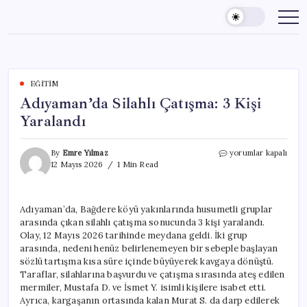
Skip
to
content
EĞITIM
Adıyaman’da Silahlı Çatışma: 3 Kişi
Yaralandı
Adıyaman’da
By
Emre Yılmaz
yorumlar kapalı
Silahlı
12 Mayıs 2026
1 Min Read
Çatışma:
3
Kişi
Adıyaman’da, Bağdere köyü yakınlarında husumetli gruplar
Yaralandı
arasında çıkan silahlı çatışma sonucunda 3 kişi yaralandı.
için
Olay, 12 Mayıs 2026 tarihinde meydana geldi. İki grup
arasında, nedeni henüz belirlenemeyen bir sebeple başlayan
sözlü tartışma kısa süre içinde büyüyerek kavgaya dönüştü.
Taraflar, silahlarına başvurdu ve çatışma sırasında ateş edilen
mermiler, Mustafa D. ve İsmet Y. isimli kişilere isabet etti.
Ayrıca, kargaşanın ortasında kalan Murat S. da darp edilerek