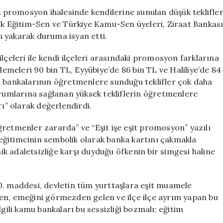
Dikkat
promosyon ihalesinde kendilerine sunulan düşük teklifle
Çekiyor:
ürk Eğitim-Sen ve Türkiye Kamu-Sen üyeleri, Ziraat Bankas
“Değersizleştir
 yakarak duruma isyan etti.
için
lçeleri ile kendi ilçeleri arasındaki promosyon farklarına
meleri 90 bin TL, Eyyübiye’de 86 bin TL ve Haliliye’de 84
u bankalarının öğretmenlere sunduğu teklifler çok daha
urumlarına sağlanan yüksek tekliflerin öğretmenlere
rı” olarak değerlendirdi.
retmenler zararda” ve “Eşit işe eşit promosyon” yazılı
r eğitimcinin sembolik olarak banka kartını çakmakla
k adaletsizliğe karşı duyduğu öfkenin bir simgesi haline
0. maddesi, devletin tüm yurttaşlara eşit muamele
en, emeğini görmezden gelen ve ilçe ilçe ayrım yapan bu
gili kamu bankaları bu sessizliği bozmalı; eğitim