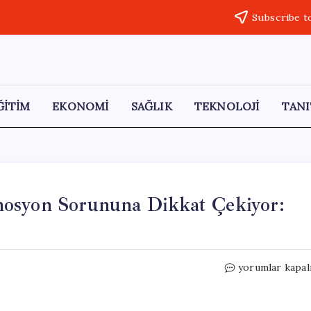
Subscribe t
ĞİTİM
EKONOMİ
SAĞLIK
TEKNOLOJİ
TANI
mosyon Sorununa Dikkat Çekiyor:
Ceylanpınar
yorumlar kapal
Öğretmenleri
Promosyon
Sorununa