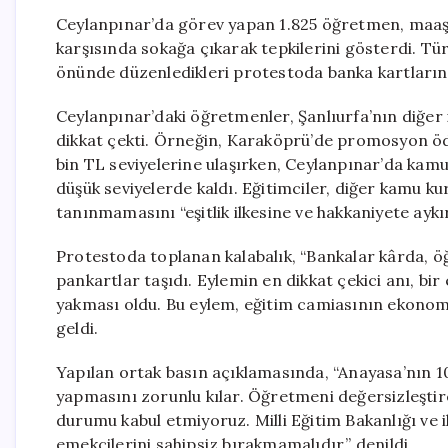
Ceylanpınar’da görev yapan 1.825 öğretmen, maaş 
karşısında sokağa çıkarak tepkilerini gösterdi. T
önünde düzenledikleri protestoda banka kartlarını
Ceylanpınar’daki öğretmenler, Şanlıurfa’nın diğer i
dikkat çekti. Örneğin, Karaköprü’de promosyon öde
bin TL seviyelerine ulaşırken, Ceylanpınar’da kam
düşük seviyelerde kaldı. Eğitimciler, diğer kamu k
tanınmamasını “eşitlik ilkesine ve hakkaniyete aykı
Protestoda toplanan kalabalık, “Bankalar kârda, öğ
pankartlar taşıdı. Eylemin en dikkat çekici anı, bi
yakması oldu. Bu eylem, eğitim camiasının ekonomi
geldi.
Yapılan ortak basın açıklamasında, “Anayasa’nın 1
yapmasını zorunlu kılar. Öğretmeni değersizleştir
durumu kabul etmiyoruz. Milli Eğitim Bakanlığı ve il
emekçilerini sahipsiz bırakmamalıdır,” denildi.