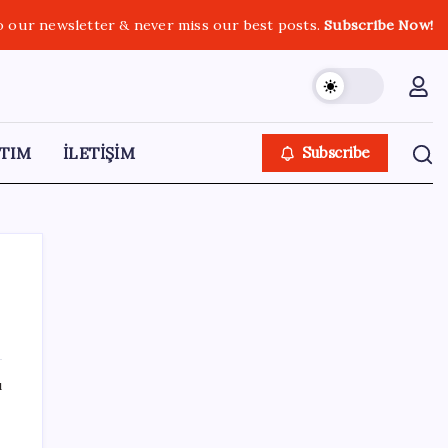
o our newsletter & never miss our best posts.
Subscribe Now!
TIM
İLETİŞİM
Subscribe
SON YAZILAR
ı
SONAR’dan çarpıcı anket: YENİ Parti’nin oy
oranı belli oldu