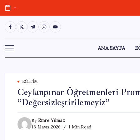
Skip
-
to
content
https://www.facebook.com/
https://twitter.com/
https://t.me/
https://www.instagram.com/
https://youtube.com/
ANA SAYFA
E
EĞITIM
Ceylanpınar Öğretmenleri Pro
“Değersizleştirilemeyiz”
By
Emre Yılmaz
18 Mayıs 2026
1 Min Read