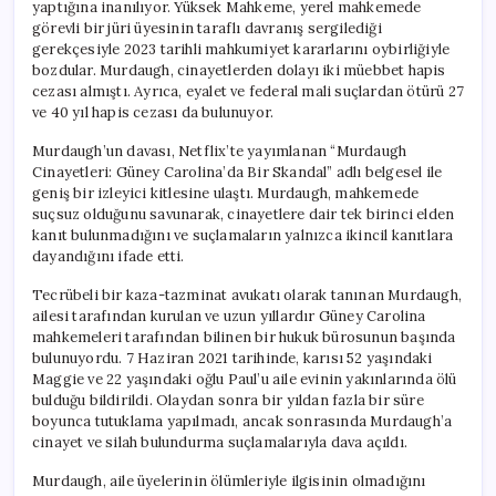
yaptığına inanılıyor. Yüksek Mahkeme, yerel mahkemede
görevli bir jüri üyesinin taraflı davranış sergilediği
gerekçesiyle 2023 tarihli mahkumiyet kararlarını oybirliğiyle
bozdular. Murdaugh, cinayetlerden dolayı iki müebbet hapis
cezası almıştı. Ayrıca, eyalet ve federal mali suçlardan ötürü 27
ve 40 yıl hapis cezası da bulunuyor.
Murdaugh’un davası, Netflix’te yayımlanan “Murdaugh
Cinayetleri: Güney Carolina’da Bir Skandal” adlı belgesel ile
geniş bir izleyici kitlesine ulaştı. Murdaugh, mahkemede
suçsuz olduğunu savunarak, cinayetlere dair tek birinci elden
kanıt bulunmadığını ve suçlamaların yalnızca ikincil kanıtlara
dayandığını ifade etti.
Tecrübeli bir kaza-tazminat avukatı olarak tanınan Murdaugh,
ailesi tarafından kurulan ve uzun yıllardır Güney Carolina
mahkemeleri tarafından bilinen bir hukuk bürosunun başında
bulunuyordu. 7 Haziran 2021 tarihinde, karısı 52 yaşındaki
Maggie ve 22 yaşındaki oğlu Paul’u aile evinin yakınlarında ölü
bulduğu bildirildi. Olaydan sonra bir yıldan fazla bir süre
boyunca tutuklama yapılmadı, ancak sonrasında Murdaugh’a
cinayet ve silah bulundurma suçlamalarıyla dava açıldı.
Murdaugh, aile üyelerinin ölümleriyle ilgisinin olmadığını