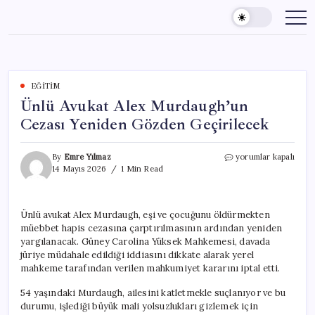
Skip
to
content
EĞITIM
Ünlü Avukat Alex Murdaugh’un
Cezası Yeniden Gözden Geçirilecek
Ünlü
By
Emre Yılmaz
yorumlar kapalı
Avukat
14 Mayıs 2026
1 Min Read
Alex
Murdaugh’un
Cezası
Ünlü avukat Alex Murdaugh, eşi ve çocuğunu öldürmekten
Yeniden
müebbet hapis cezasına çarptırılmasının ardından yeniden
Gözden
Geçirilecek
yargılanacak. Güney Carolina Yüksek Mahkemesi, davada
için
jüriye müdahale edildiği iddiasını dikkate alarak yerel
mahkeme tarafından verilen mahkumiyet kararını iptal etti.
54 yaşındaki Murdaugh, ailesini katletmekle suçlanıyor ve bu
durumu, işlediği büyük mali yolsuzlukları gizlemek için