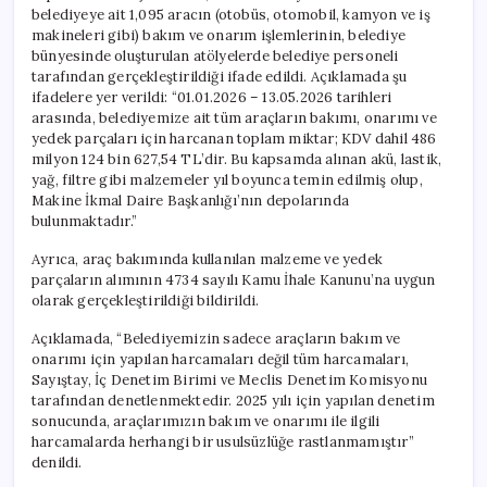
belediyeye ait 1,095 aracın (otobüs, otomobil, kamyon ve iş
makineleri gibi) bakım ve onarım işlemlerinin, belediye
bünyesinde oluşturulan atölyelerde belediye personeli
tarafından gerçekleştirildiği ifade edildi. Açıklamada şu
ifadelere yer verildi: “01.01.2026 – 13.05.2026 tarihleri
arasında, belediyemize ait tüm araçların bakımı, onarımı ve
yedek parçaları için harcanan toplam miktar; KDV dahil 486
milyon 124 bin 627,54 TL’dir. Bu kapsamda alınan akü, lastik,
yağ, filtre gibi malzemeler yıl boyunca temin edilmiş olup,
Makine İkmal Daire Başkanlığı’nın depolarında
bulunmaktadır.”
Ayrıca, araç bakımında kullanılan malzeme ve yedek
parçaların alımının 4734 sayılı Kamu İhale Kanunu’na uygun
olarak gerçekleştirildiği bildirildi.
Açıklamada, “Belediyemizin sadece araçların bakım ve
onarımı için yapılan harcamaları değil tüm harcamaları,
Sayıştay, İç Denetim Birimi ve Meclis Denetim Komisyonu
tarafından denetlenmektedir. 2025 yılı için yapılan denetim
sonucunda, araçlarımızın bakım ve onarımı ile ilgili
harcamalarda herhangi bir usulsüzlüğe rastlanmamıştır”
denildi.