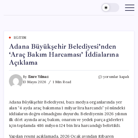
Skip
to
content
EĞITIM
Adana Büyükşehir Belediyesi’nden
‘Araç Bakım Harcaması’ İddialarına
Açıklama
Adana
By
Emre Yılmaz
yorumlar kapalı
Büyükşehir
13 Mayıs 2026
1 Min Read
Belediyesi’nden
‘Araç
Bakım
Adana Büyükşehir Belediyesi, bazı medya organlarında yer
Harcaması’
alan “4 ayda araç bakımına 1 milyar lira harcandı” yönündeki
İddialarına
Açıklama
iddiaların doğru olmadığını duyurdu. Belediyenin 2026 yılının
için
ilk dört ayında araç bakım, onarım ve yedek parça giderleri
için toplamda 486 milyon 124 bin lira harcandığı belirtildi.
Yapılan resmi açıklamada, 2026 Ocak ayından itibaren