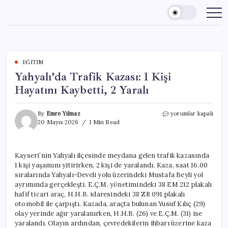
Skip
to
content
EĞITIM
Yahyalı’da Trafik Kazası: 1 Kişi
Hayatını Kaybetti, 2 Yaralı
Yahyalı’da
By
Emre Yılmaz
yorumlar kapalı
Trafik
20 Mayıs 2026
1 Min Read
Kazası:
1
Kişi
Kayseri’nin Yahyalı ilçesinde meydana gelen trafik kazasında
Hayatını
1 kişi yaşamını yitirirken, 2 kişi de yaralandı. Kaza, saat 16.00
Kaybetti,
2
sıralarında Yahyalı-Develi yolu üzerindeki Mustafa Beyli yol
Yaralı
ayrımında gerçekleşti. E.Ç.M. yönetimindeki 38 EM 212 plakalı
için
hafif ticari araç, H.H.B. idaresindeki 38 ZR 091 plakalı
otomobil ile çarpıştı. Kazada, araçta bulunan Yusuf Kılıç (29)
olay yerinde ağır yaralanırken, H.H.B. (26) ve E.Ç.M. (31) ise
yaralandı. Olayın ardından, çevredekilerin ihbarı üzerine kaza