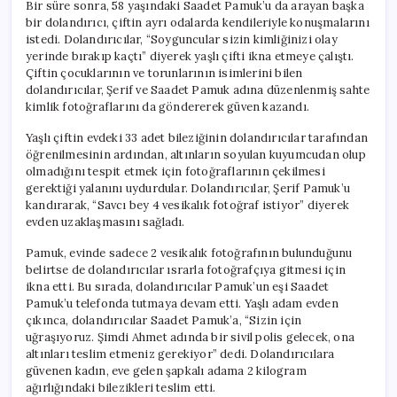
Bir süre sonra, 58 yaşındaki Saadet Pamuk’u da arayan başka
bir dolandırıcı, çiftin ayrı odalarda kendileriyle konuşmalarını
istedi. Dolandırıcılar, “Soyguncular sizin kimliğinizi olay
yerinde bırakıp kaçtı” diyerek yaşlı çifti ikna etmeye çalıştı.
Çiftin çocuklarının ve torunlarının isimlerini bilen
dolandırıcılar, Şerif ve Saadet Pamuk adına düzenlenmiş sahte
kimlik fotoğraflarını da göndererek güven kazandı.
Yaşlı çiftin evdeki 33 adet bileziğinin dolandırıcılar tarafından
öğrenilmesinin ardından, altınların soyulan kuyumcudan olup
olmadığını tespit etmek için fotoğraflarının çekilmesi
gerektiği yalanını uydurdular. Dolandırıcılar, Şerif Pamuk’u
kandırarak, “Savcı bey 4 vesikalık fotoğraf istiyor” diyerek
evden uzaklaşmasını sağladı.
Pamuk, evinde sadece 2 vesikalık fotoğrafının bulunduğunu
belirtse de dolandırıcılar ısrarla fotoğrafçıya gitmesi için
ikna etti. Bu sırada, dolandırıcılar Pamuk’un eşi Saadet
Pamuk’u telefonda tutmaya devam etti. Yaşlı adam evden
çıkınca, dolandırıcılar Saadet Pamuk’a, “Sizin için
uğraşıyoruz. Şimdi Ahmet adında bir sivil polis gelecek, ona
altınları teslim etmeniz gerekiyor” dedi. Dolandırıcılara
güvenen kadın, eve gelen şapkalı adama 2 kilogram
ağırlığındaki bilezikleri teslim etti.