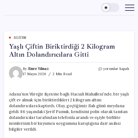
Skip
to
content
EĞITIM
Yaşlı Çiftin Biriktirdiği 2 Kilogram
Altın Dolandırıcılara Gitti
Yaşlı
By
Emre Yılmaz
yorumlar kapalı
Çiftin
17 Mayıs 2026
2 Min Read
Biriktirdiği
2
Kilogram
Adana’nın Yüreğir ilçesine bağlı Hacıali Mahallesi’nde, bir yaşlı
Altın
çift ev almak için biriktirdikleri 2 kilogram altını
Dolandırıcılara
Gitti
dolandırıcılara kaptırdı. Olay, geçtiğimiz Salı günü meydana
için
geldi. 86 yaşındaki Şerif Pamuk, kendisini polis olarak tanıtan
dolandırıcılar tarafından telefonla arandı ve eşiyle birlikte
isimlerinin bir kuyumcu soygununa karıştığına dair asılsız
bilgiler verildi.