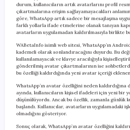
durum, kullanıcıların artık avatarlarını profil resm
çıkartmalarına erişim sağlayamayacakları anlamın
göre, WhatsApp artık sadece bir mesajlaşma uygul
farklı yollarla ifade etmelerine olanak tanıyan ka
avatarların uygulamadan kaldırılmasıyla birlikte bu
WABetaInfo isimli web sitesi, WhatsApp’ın Android
kademeli olarak sonlandıracağını duyurdu. Bu değişik
kullanılamayacak ve klavye aracılığıyla kişiselle
gönderilmiş avatar çıkartmalarının ise sohbetler
bu özelliği kaldırdığında yeni avatar içeriği eklen
WhatsApp’ın avatar özelliğini neden kaldırdığına d
ayında, kullanıcıların kişisel ifadeleri için yeni bir
düşünülüyordu. Ancak bu özellik, zamanla günlük 
başlandı. Kullanıcılar, avatarların uygulamadaki işl
olmadığını gösteriyor.
Sonuç olarak, WhatsApp’ın avatar özelliğini kaldırma