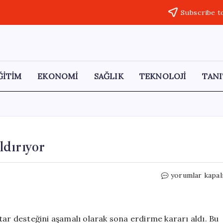
Subscribe t
ĞİTİM
EKONOMİ
SAĞLIK
TEKNOLOJİ
TANI
dırıyor
WhatsApp
yorumlar kapal
Avatar
Özelliğini
Kaldırıyor
için
tar desteğini aşamalı olarak sona erdirme kararı aldı. Bu