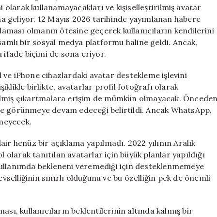
i olarak kullanamayacakları ve kişiselleştirilmiş avatar
a geliyor. 12 Mayıs 2026 tarihinde yayımlanan habere
aması olmanın ötesine geçerek kullanıcıların kendilerini
psamlı bir sosyal medya platformu haline geldi. Ancak,
 ifade biçimi de sona eriyor.
 ve iPhone cihazlardaki avatar destekleme işlevini
likle birlikte, avatarlar profil fotoğrafı olarak
ştirilmiş çıkartmalara erişim de mümkün olmayacak. Öncede
de görünmeye devam edeceği belirtildi. Ancak WhatsApp,
emeyecek.
air henüz bir açıklama yapılmadı. 2022 yılının Aralık
 yol olarak tanıtılan avatarlar için büyük planlar yapıldığı
kullanımda bekleneni veremediği için desteklenmemeye
evselliğinin sınırlı olduğunu ve bu özelliğin pek de önemli
sı, kullanıcıların beklentilerinin altında kalmış bir