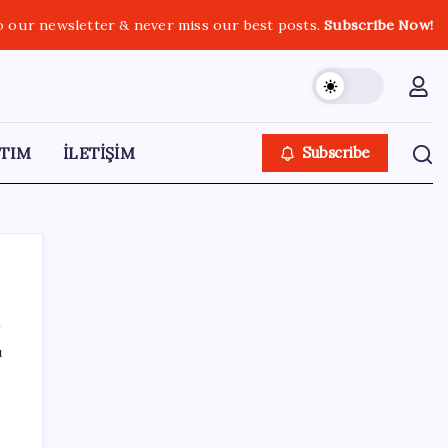
o our newsletter & never miss our best posts.
Subscribe Now!
TIM
İLETİŞİM
Subscribe
ı
SON YAZILAR
Zihin Okuyan Yapay Zeka Firması: Beynini
Okutana 50 Dolar