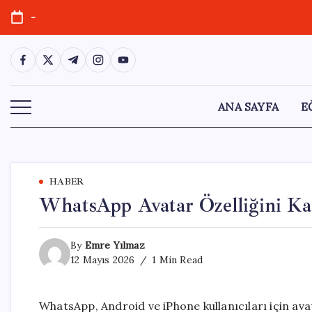
Skip
-
to
content
https://www.facebook.com/
https://twitter.com/
https://t.me/
https://www.instagram.com/
https://youtube.com/
ANA SAYFA
E
HABER
WhatsApp Avatar Özelliğini Kal
By
Emre Yılmaz
12 Mayıs 2026
1 Min Read
WhatsApp, Android ve iPhone kullanıcıları için ava