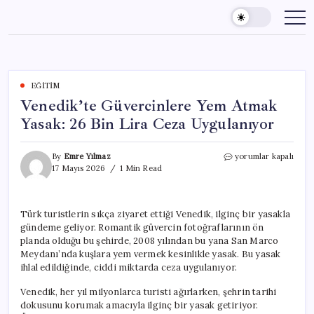
Skip
to
content
EĞITIM
Venedik’te Güvercinlere Yem Atmak
Yasak: 26 Bin Lira Ceza Uygulanıyor
Venedik’te
By
Emre Yılmaz
yorumlar kapalı
Güvercinlere
17 Mayıs 2026
1 Min Read
Yem
Atmak
Yasak:
Türk turistlerin sıkça ziyaret ettiği Venedik, ilginç bir yasakla
26
gündeme geliyor. Romantik güvercin fotoğraflarının ön
Bin
Lira
planda olduğu bu şehirde, 2008 yılından bu yana San Marco
Ceza
Meydanı’nda kuşlara yem vermek kesinlikle yasak. Bu yasak
Uygulanıyor
ihlal edildiğinde, ciddi miktarda ceza uygulanıyor.
için
Venedik, her yıl milyonlarca turisti ağırlarken, şehrin tarihi
dokusunu korumak amacıyla ilginç bir yasak getiriyor.