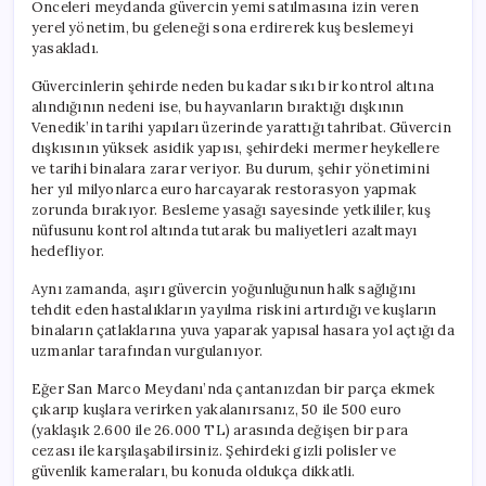
Önceleri meydanda güvercin yemi satılmasına izin veren
yerel yönetim, bu geleneği sona erdirerek kuş beslemeyi
yasakladı.
Güvercinlerin şehirde neden bu kadar sıkı bir kontrol altına
alındığının nedeni ise, bu hayvanların bıraktığı dışkının
Venedik’in tarihi yapıları üzerinde yarattığı tahribat. Güvercin
dışkısının yüksek asidik yapısı, şehirdeki mermer heykellere
ve tarihi binalara zarar veriyor. Bu durum, şehir yönetimini
her yıl milyonlarca euro harcayarak restorasyon yapmak
zorunda bırakıyor. Besleme yasağı sayesinde yetkililer, kuş
nüfusunu kontrol altında tutarak bu maliyetleri azaltmayı
hedefliyor.
Aynı zamanda, aşırı güvercin yoğunluğunun halk sağlığını
tehdit eden hastalıkların yayılma riskini artırdığı ve kuşların
binaların çatlaklarına yuva yaparak yapısal hasara yol açtığı da
uzmanlar tarafından vurgulanıyor.
Eğer San Marco Meydanı’nda çantanızdan bir parça ekmek
çıkarıp kuşlara verirken yakalanırsanız, 50 ile 500 euro
(yaklaşık 2.600 ile 26.000 TL) arasında değişen bir para
cezası ile karşılaşabilirsiniz. Şehirdeki gizli polisler ve
güvenlik kameraları, bu konuda oldukça dikkatli.