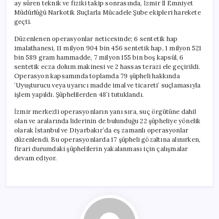
ay süren teknik ve fiziki takip sonrasında, İzmir İl Emniyet
Müdürlüğü Narkotik Suçlarla Mücadele Şube ekipleri harekete
geçti.
Düzenlenen operasyonlar neticesinde; 6 sentetik hap
imalathanesi, 11 milyon 904 bin 456 sentetik hap, 1 milyon 521
bin 589 gram hammadde, 7 milyon 155 bin boş kapsül, 6
sentetik ecza dolum makinesi ve 2 hassas terazi ele geçirildi.
Operasyon kapsamında toplamda 79 şüpheli hakkında
‘Uyuşturucu veya uyarıcı madde imal ve ticareti’ suçlamasıyla
işlem yapıldı. Şüphelilerden 48’i tutuklandı.
İzmir merkezli operasyonların yanı sıra, suç örgütüne dahil
olan ve aralarında liderinin de bulunduğu 22 şüpheliye yönelik
olarak İstanbul ve Diyarbakır’da eş zamanlı operasyonlar
düzenlendi. Bu operasyonlarda 17 şüpheli gözaltına alınırken,
firari durumdaki şüphelilerin yakalanması için çalışmalar
devam ediyor.