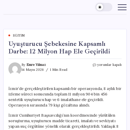
Skip
to
content
EĞITIM
Uyuşturucu Şebekesine Kapsamlı
Darbe: 12 Milyon Hap Ele Geçirildi
Uyuşturucu
By
Emre Yılmaz
yorumlar kapalı
Şebekesine
14 Mayıs 2026
1 Min Read
Kapsamlı
Darbe:
12
İzmir’de gerçekleştirilen kapsamlı bir operasyonda, 8 aylık bir
Milyon
izleme süreci sonucunda toplam 11 milyon 904 bin 456
Hap
Ele
sentetik uyuşturucu hap ve 6 imalathane ele geçirildi.
Geçirildi
Operasyon sırasında 79 kişi gözaltına alındı.
için
İzmir Cumhuriyet Başsavcılığı’nın koordinesinde yürütülen
soruşturma, uyuşturucu madde ticareti, imalatı ve sevkiyatı
yapan suç örgütüne yönelik olarak gerçekleştirildi. Yaklaşık 8