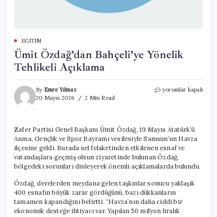
EĞITIM
Ümit Özdağ’dan Bahçeli’ye Yönelik
Tehlikeli Açıklama
Ümit
By
Emre Yılmaz
yorumlar kapalı
Özdağ’dan
20 Mayıs 2026
2 Min Read
Bahçeli’ye
Yönelik
Tehlikeli
Zafer Partisi Genel Başkanı Ümit Özdağ, 19 Mayıs Atatürk’ü
Açıklama
Anma, Gençlik ve Spor Bayramı vesilesiyle Samsun’un Havza
için
ilçesine geldi. Burada sel felaketinden etkilenen esnaf ve
vatandaşlara geçmiş olsun ziyaretinde bulunan Özdağ,
bölgedeki sorunları dinleyerek önemli açıklamalarda bulundu.
Özdağ, derelerden meydana gelen taşkınlar sonucu yaklaşık
400 esnafın büyük zarar gördüğünü, bazı dükkanların
tamamen kapandığını belirtti. “Havza’nın daha ciddi bir
ekonomik desteğe ihtiyacı var. Yapılan 50 milyon liralık