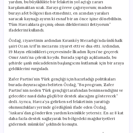
yardım, bu büyüklükte bir felaketin yol açtığı zararı
karşılamaktan uzak. Sarayı göreve çağırıyorum; madem
burayı afet bölgesi ilan etmediniz, en azından yaraları
saracak kaynağı ayırın ki esnaf bir an önce işine dönebililsin.
Tüm Havzalılara geçmiş olsun dileklerimizi iletiyorum”
ifadelerini kullandı.
Özdağ, ziyaretinin ardından Kıranköy Mezarlığı’nda ünlü halk
şairi Ozan Arif’in mezarını ziyaret etti ve dua etti. Ardından,
19 Mayıs etkinlikleri çerçevesinde İlkadım İlçesi’ne geçerek
Onur Anıtı’na çelenk koydu. Burada yaptığı açıklamada, bu
şehirde şanlı mücadelenin başlangıcını kutlamak için bir araya
geldiklerini vurguladı.
Zafer Partisi’nin Türk gençliği için hazırladığı politikaları
burada duyuracağını belirten Özdağ, “Bu program, Zafer
Partisi’nin neden Türk gençliği tarafından benimsendiğini ve
gelecekte nasıl daha güçlü bir destek alacağını gösterecek”
dedi. Ayrıca, Havza’ya gelirken sel felaketinin yarattığı
olumsuzlukları yerinde gördüğünü ifade eden Özdağ,
“Ankara’dan gönderilen yardım kesinlikle yetersiz. En az 8 kat
daha fazla destek sağlayarak bu bölgedeki mağduriyetleri
gidermek mümkün” şeklinde konuştu.