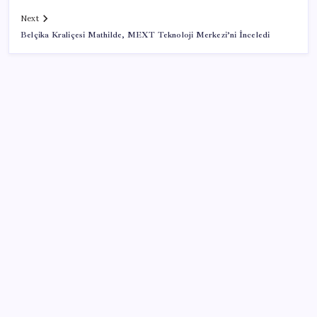
Next
Belçika Kraliçesi Mathilde, MEXT Teknoloji Merkezi’ni İnceledi
SON YAZILAR
Etsy’den toplu işten çıkarma kararı: Yaklaşık 220
çalışanla yollar ayrılıyor
Vücudun gençlik kaynağı
Kamerasız Yeni AirPods Pro Modeli 2026’da Gelebilir
Meteoroloji açıkladı: 31 Temmuz 2026 hava durumu