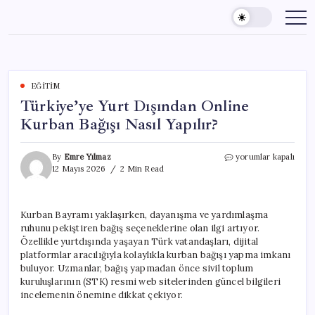
Skip
to
content
EĞITIM
Türkiye’ye Yurt Dışından Online
Kurban Bağışı Nasıl Yapılır?
Türkiye’ye
By
Emre Yılmaz
yorumlar kapalı
Yurt
12 Mayıs 2026
2 Min Read
Dışından
Online
Kurban
Kurban Bayramı yaklaşırken, dayanışma ve yardımlaşma
Bağışı
ruhunu pekiştiren bağış seçeneklerine olan ilgi artıyor.
Nasıl
Yapılır?
Özellikle yurtdışında yaşayan Türk vatandaşları, dijital
için
platformlar aracılığıyla kolaylıkla kurban bağışı yapma imkanı
buluyor. Uzmanlar, bağış yapmadan önce sivil toplum
kuruluşlarının (STK) resmi web sitelerinden güncel bilgileri
incelemenin önemine dikkat çekiyor.