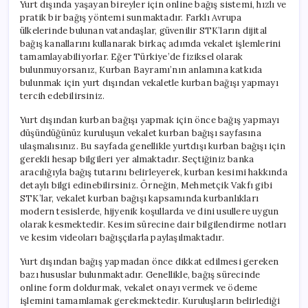
Yurt dışında yaşayan bireyler için online bağış sistemi, hızlı ve
pratik bir bağış yöntemi sunmaktadır. Farklı Avrupa
ülkelerinde bulunan vatandaşlar, güvenilir STK’ların dijital
bağış kanallarını kullanarak birkaç adımda vekalet işlemlerini
tamamlayabiliyorlar. Eğer Türkiye’de fiziksel olarak
bulunmuyorsanız, Kurban Bayramı’nın anlamına katkıda
bulunmak için yurt dışından vekaletle kurban bağışı yapmayı
tercih edebilirsiniz.
Yurt dışından kurban bağışı yapmak için önce bağış yapmayı
düşündüğünüz kuruluşun vekalet kurban bağışı sayfasına
ulaşmalısınız. Bu sayfada genellikle yurtdışı kurban bağışı için
gerekli hesap bilgileri yer almaktadır. Seçtiğiniz banka
aracılığıyla bağış tutarını belirleyerek, kurban kesimi hakkında
detaylı bilgi edinebilirsiniz. Örneğin, Mehmetçik Vakfı gibi
STK’lar, vekalet kurban bağışı kapsamında kurbanlıkları
modern tesislerde, hijyenik koşullarda ve dini usullere uygun
olarak kesmektedir. Kesim sürecine dair bilgilendirme notları
ve kesim videoları bağışçılarla paylaşılmaktadır.
Yurt dışından bağış yapmadan önce dikkat edilmesi gereken
bazı hususlar bulunmaktadır. Genellikle, bağış sürecinde
online form doldurmak, vekalet onayı vermek ve ödeme
işlemini tamamlamak gerekmektedir. Kuruluşların belirlediği