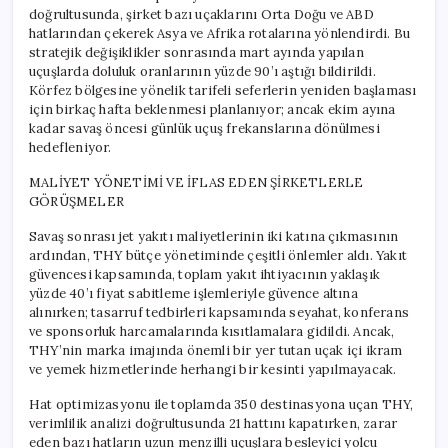
doğrultusunda, şirket bazı uçaklarını Orta Doğu ve ABD
hatlarından çekerek Asya ve Afrika rotalarına yönlendirdi. Bu
stratejik değişiklikler sonrasında mart ayında yapılan
uçuşlarda doluluk oranlarının yüzde 90’ı aştığı bildirildi.
Körfez bölgesine yönelik tarifeli seferlerin yeniden başlaması
için birkaç hafta beklenmesi planlanıyor; ancak ekim ayına
kadar savaş öncesi günlük uçuş frekanslarına dönülmesi
hedefleniyor.
MALİYET YÖNETİMİ VE İFLAS EDEN ŞİRKETLERLE
GÖRÜŞMELER
Savaş sonrası jet yakıtı maliyetlerinin iki katına çıkmasının
ardından, THY bütçe yönetiminde çeşitli önlemler aldı. Yakıt
güvencesi kapsamında, toplam yakıt ihtiyacının yaklaşık
yüzde 40’ı fiyat sabitleme işlemleriyle güvence altına
alınırken; tasarruf tedbirleri kapsamında seyahat, konferans
ve sponsorluk harcamalarında kısıtlamalara gidildi. Ancak,
THY’nin marka imajında önemli bir yer tutan uçak içi ikram
ve yemek hizmetlerinde herhangi bir kesinti yapılmayacak.
Hat optimizasyonu ile toplamda 350 destinasyona uçan THY,
verimlilik analizi doğrultusunda 21 hattını kapatırken, zarar
eden bazı hatların uzun menzilli uçuşlara besleyici yolcu