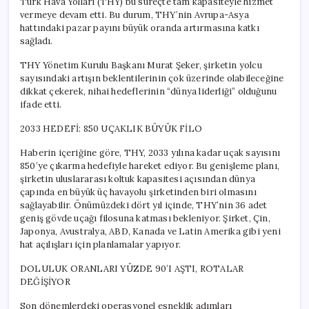
Türk Hava Yolları (THY) bu süreçte tam kapasiteyle hizmet
vermeye devam etti. Bu durum, THY’nin Avrupa-Asya
hattındaki pazar payını büyük oranda artırmasına katkı
sağladı.
THY Yönetim Kurulu Başkanı Murat Şeker, şirketin yolcu
sayısındaki artışın beklentilerinin çok üzerinde olabileceğine
dikkat çekerek, nihai hedeflerinin “dünya liderliği” olduğunu
ifade etti.
2033 HEDEFİ: 850 UÇAKLIK BÜYÜK FİLO
Haberin içeriğine göre, THY, 2033 yılına kadar uçak sayısını
850’ye çıkarma hedefiyle hareket ediyor. Bu genişleme planı,
şirketin uluslararası koltuk kapasitesi açısından dünya
çapında en büyük üç havayolu şirketinden biri olmasını
sağlayabilir. Önümüzdeki dört yıl içinde, THY’nin 36 adet
geniş gövde uçağı filosuna katması bekleniyor. Şirket, Çin,
Japonya, Avustralya, ABD, Kanada ve Latin Amerika gibi yeni
hat açılışları için planlamalar yapıyor.
DOLULUK ORANLARI YÜZDE 90’I AŞTI, ROTALAR
DEĞİŞİYOR
Son dönemlerdeki operasyonel esneklik adımları