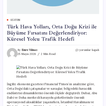
EĞITIM
Türk Hava Yolları, Orta Doğu Krizi ile
Büyüme Fırsatını Değerlendiriyor:
Küresel Yolcu Trafik Hedefi
Türk
By
Emre Yılmaz
yorumlar kapalı
Hava
25 Mayıs 2026
2 Min Read
Yolları,
Orta
Doğu
Krizi
ile
Büyüme
Fırsatını
İngiliz ekonomi gazetesi Financial Times’ın analizine göre,
Değerlendiriyor:
Orta Doğu’daki çatışmalar ve savaşlar, bölgedeki havacılık
Küresel
endüstrisi dinamiklerini önemli ölçüde değiştirdi. Dubai, Abu
Yolcu
Dabi ve Doha merkezli havayolu şirketlerinde önemli
Trafik
operasyonel aksaklıklar yaşanırken, İstanbul Havalimanı ve
Hedefi
için