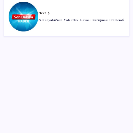
Next
Netanyahu’nun Yolsuzluk Davası Duruşması Ertelendi
SON YAZILAR
Zihin Okuyan Yapay Zeka Firması: Beynini Okutana
50 Dolar
ABD’de kısa vadeli enflasyon beklentisi geriledi
TBMM Adalet Komisyonu’nda çerçeve yasa