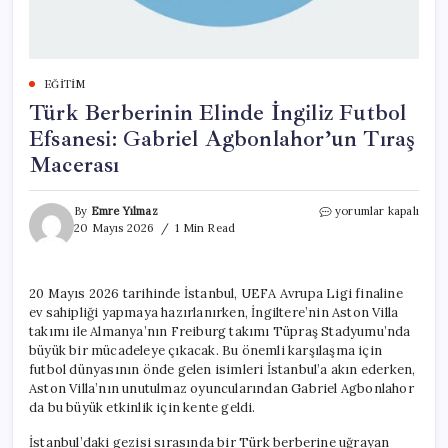
EĞITIM
Türk Berberinin Elinde İngiliz Futbol
Efsanesi: Gabriel Agbonlahor’un Tıraş
Macerası
Türk
By
Emre Yılmaz
yorumlar kapalı
Berberinin
20 Mayıs 2026
1 Min Read
Elinde
İngiliz
Futbol
20 Mayıs 2026 tarihinde İstanbul, UEFA Avrupa Ligi finaline
Efsanesi:
ev sahipliği yapmaya hazırlanırken, İngiltere’nin Aston Villa
Gabriel
Agbonlahor’un
takımı ile Almanya’nın Freiburg takımı Tüpraş Stadyumu’nda
Tıraş
büyük bir mücadeleye çıkacak. Bu önemli karşılaşma için
Macerası
futbol dünyasının önde gelen isimleri İstanbul’a akın ederken,
için
Aston Villa’nın unutulmaz oyuncularından Gabriel Agbonlahor
da bu büyük etkinlik için kente geldi.
İstanbul’daki gezisi sırasında bir Türk berberine uğrayan