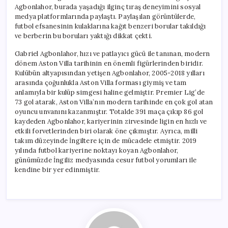
Agbonlahor, burada yaşadığı ilginç tıraş deneyimini sosyal
medya platformlarında paylaştı. Paylaşılan görüntülerde,
futbol efsanesinin kulaklarına kağıt benzeri borular takıldığı
ve berberin bu boruları yaktığı dikkat çekti.
Gabriel Agbonlahor, hızı ve patlayıcı gücü ile tanınan, modern
dönem Aston Villa tarihinin en önemli figürlerinden biridir.
Kulübün altyapısından yetişen Agbonlahor, 2005-2018 yılları
arasında çoğunlukla Aston Villa forması giymiş ve tam
anlamıyla bir kulüp simgesi haline gelmiştir. Premier Lig’de
73 gol atarak, Aston Villa’nın modern tarihinde en çok gol atan
oyuncu unvanını kazanmıştır. Totalde 391 maça çıkıp 86 gol
kaydeden Agbonlahor, kariyerinin zirvesinde ligin en hızlı ve
etkili forvetlerinden biri olarak öne çıkmıştır. Ayrıca, milli
takım düzeyinde İngiltere için de mücadele etmiştir. 2019
yılında futbol kariyerine noktayı koyan Agbonlahor,
günümüzde İngiliz medyasında cesur futbol yorumları ile
kendine bir yer edinmiştir.