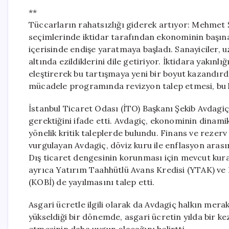
**
Tüccarların rahatsızlığı giderek artıyor: Mehmet
seçimlerinde iktidar tarafından ekonominin başına 
içerisinde endişe yaratmaya başladı. Sanayiciler, 
altında ezildiklerini dile getiriyor. İktidara yakınl
eleştirerek bu tartışmaya yeni bir boyut kazandır
mücadele programında revizyon talep etmesi, bu 
İstanbul Ticaret Odası (İTO) Başkanı Şekib Avdag
gerektiğini ifade etti. Avdagiç, ekonominin dinamik
yönelik kritik taleplerde bulundu. Finans ve rezerv
vurgulayan Avdagiç, döviz kuru ile enflasyon arasın
Dış ticaret dengesinin korunması için mevcut kura
ayrıca Yatırım Taahhütlü Avans Kredisi (YTAK) ve H
(KOBİ) de yayılmasını talep etti.
Asgari ücretle ilgili olarak da Avdagiç halkın mer
yükseldiği bir dönemde, asgari ücretin yılda bir 