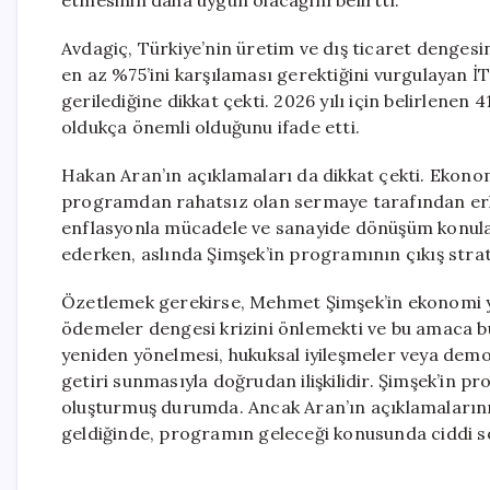
etmesinin daha uygun olacağını belirtti.
Avdagiç, Türkiye’nin üretim ve dış ticaret dengesine
en az %75’ini karşılaması gerektiğini vurgulayan İT
gerilediğine dikkat çekti. 2026 yılı için belirlenen
oldukça önemli olduğunu ifade etti.
Hakan Aran’ın açıklamaları da dikkat çekti. Ekono
programdan rahatsız olan sermaye tarafından erken
enflasyonla mücadele ve sanayide dönüşüm konula
ederken, aslında Şimşek’in programının çıkış stratej
Özetlemek gerekirse, Mehmet Şimşek’in ekonomi yö
ödemeler dengesi krizini önlemekti ve bu amaca bü
yeniden yönelmesi, hukuksal iyileşmeler veya demok
getiri sunmasıyla doğrudan ilişkilidir. Şimşek’in p
oluşturmuş durumda. Ancak Aran’ın açıklamalarının 
geldiğinde, programın geleceği konusunda ciddi so