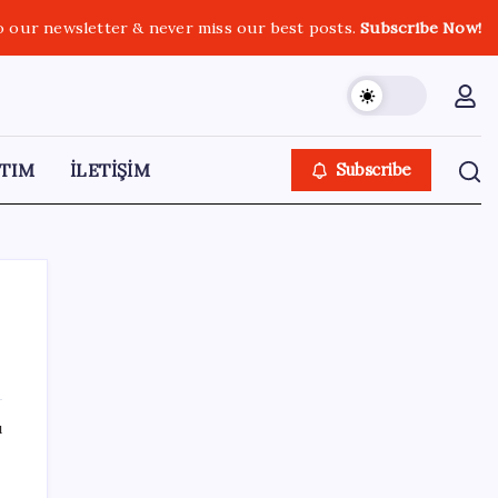
o our newsletter & never miss our best posts.
Subscribe Now!
TIM
İLETİŞİM
Subscribe
SON YAZILAR
ı
ABD’de Meta’ya çocukların ruh sağlığı
nedeniyle 567 milyon dolar ceza