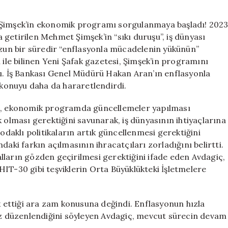
Tepkisi:
Ekonomik
 Şimşek’in ekonomik programı sorgulanmaya başladı! 202
Düzenleme
getirilen Mehmet Şimşek’in “sıkı duruşu”, iş dünyası
İhtiyacı
uzun bir süredir “enflasyonla mücadelenin yükünün”
Var!
ığı ile bilinen Yeni Şafak gazetesi, Şimşek’in programını
için
dı. İş Bankası Genel Müdürü Hakan Aran’ın enflasyonla
konuyu daha da hararetlendirdi.
iç, ekonomik programda güncellemeler yapılması
 olması gerektiğini savunarak, iş dünyasının ihtiyaçlarına
 odaklı politikaların artık güncellenmesi gerektiğini
daki farkın açılmasının ihracatçıları zorladığını belirtti.
lların gözden geçirilmesi gerektiğini ifade eden Avdagiç,
IT-30 gibi teşviklerin Orta Büyüklükteki İşletmelere
ak ettiği ara zam konusuna değindi. Enflasyonun hızla
kez düzenlendiğini söyleyen Avdagiç, mevcut sürecin devam