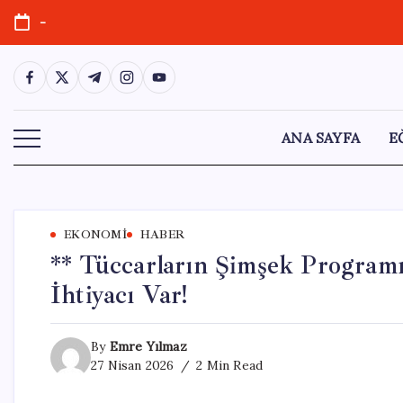
Skip
-
to
content
https://www.facebook.com/
https://twitter.com/
https://t.me/
https://www.instagram.com/
https://youtube.com/
ANA SAYFA
E
EKONOMI
HABER
** Tüccarların Şimşek Program
İhtiyacı Var!
By
Emre Yılmaz
27 Nisan 2026
2 Min Read