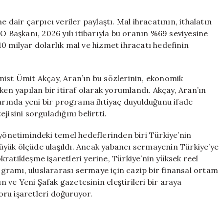
 dair çarpıcı veriler paylaştı. Mal ihracatının, ithalatın
O Başkanı, 2026 yılı itibarıyla bu oranın %69 seviyesine
 410 milyar dolarlık mal ve hizmet ihracatı hedefinin
mist Ümit Akçay, Aran’ın bu sözlerinin, ekonomik
 yapılan bir itiraf olarak yorumlandı. Akçay, Aran’ın
rında yeni bir programa ihtiyaç duyulduğunu ifade
isini sorguladığını belirtti.
netimindeki temel hedeflerinden biri Türkiye’nin
yük ölçüde ulaşıldı. Ancak yabancı sermayenin Türkiye’ye
ratikleşme işaretleri yerine, Türkiye’nin yüksek reel
rogramı, uluslararası sermaye için cazip bir finansal ortam
ve Yeni Şafak gazetesinin eleştirileri bir araya
ru işaretleri doğuruyor.