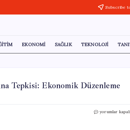
Subscribe t
ĞİTİM
EKONOMİ
SAĞLIK
TEKNOLOJİ
TANI
ına Tepkisi: Ekonomik Düzenleme
**
yorumlar kapal
Tüccarların
Şimşek
Programına