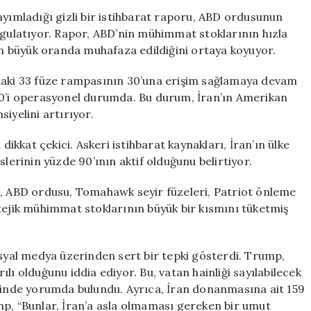
ABD
mladığı gizli bir istihbarat raporu, ABD ordusunun
Savaşta
ulatıyor. Rapor, ABD’nin mühimmat stoklarının hızla
Zayıflıyor,
nin büyük oranda muhafaza edildiğini ortaya koyuyor.
İran’ın
Füze
ndaki 33 füze rampasının 30’una erişim sağlamaya devam
Stokları
70’i operasyonel durumda. Bu durum, İran’ın Amerikan
Hala
iyelini artırıyor.
Güçlü
için
dikkat çekici. Askeri istihbarat kaynakları, İran’ın ülke
slerinin yüzde 90’ının aktif olduğunu belirtiyor.
e, ABD ordusu, Tomahawk seyir füzeleri, Patriot önleme
atejik mühimmat stoklarının büyük bir kısmını tüketmiş
yal medya üzerinden sert bir tepki gösterdi. Trump,
lı olduğunu iddia ediyor. Bu, vatan hainliği sayılabilecek
klinde yorumda bulundu. Ayrıca, İran donanmasına ait 159
mp, “Bunlar, İran’a asla olmaması gereken bir umut