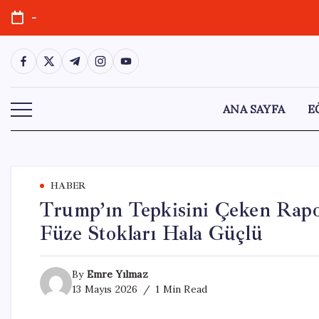
Skip
-
to
content
https://www.facebook.com/
https://twitter.com/
https://t.me/
https://www.instagram.com/
https://youtube.com/
ANA SAYFA
E
HABER
Trump’ın Tepkisini Çeken Rapor
Füze Stokları Hala Güçlü
By
Emre Yılmaz
13 Mayıs 2026
1 Min Read