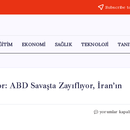
Subscribe t
ĞİTİM
EKONOMİ
SAĞLIK
TEKNOLOJİ
TANI
: ABD Savaşta Zayıflıyor, İran’ın
Trump’ın
yorumlar kapal
Tepkisini
Çeken
Rapor: