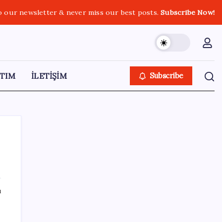
o our newsletter & never miss our best posts.
Subscribe Now!
TIM
İLETİŞİM
Subscribe
SON YAZILAR
ı
Zihin Okuyan Yapay Zeka Firması: Beynini
Okutana 50 Dolar