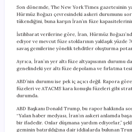
Son dönemde, The New York Times gazetesinin yayı
Hürmüz Boğazı çevresindeki askeri durumunu sorg
tükendiğini, buna karşın İran’ın füze kapasiteleri
İstihbarat verilerine göre, İran, Hürmüz Boğazı’
ediyor ve mevcut füze stoklarının yaklaşık yüzde 
savaş gemilerine yönelik tehditler oluşturma potans
Ayrıca, İran’ın yer altı füze altyapısının durumu da 
genelindeki yer altı füze depolama ve fırlatma tesi
ABD’nin durumu ise pek iç açıcı değil. Rapora gör
füzeleri ve ATACMS kara konuşlu füzeleri gibi str
durumda.
ABD Başkanı Donald Trump, bu rapor hakkında sos
“Yalan haber medyası, İran’ın askeri anlamda başarı
bir ifadedir. Onlar düşmana yardım ediyorlar,” şe
geminin batırıldığına dair iddialarda bulunan Tru