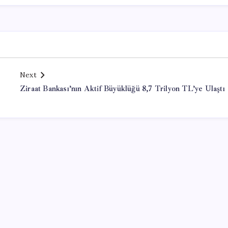
Next
Ziraat Bankası’nın Aktif Büyüklüğü 8,7 Trilyon TL’ye Ulaştı