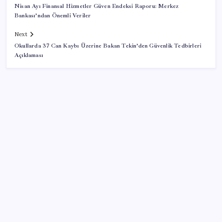
Nisan Ayı Finansal Hizmetler Güven Endeksi Raporu: Merkez
Bankası’ndan Önemli Veriler
Next
Okullarda 37 Can Kaybı Üzerine Bakan Tekin’den Güvenlik Tedbirleri
Açıklaması
SON YAZILAR
Google Maps’e büyük değişiklik: Oteli bulacak, yemeği
sipariş edecek
İYİ Parti’den ‘çerçeve yasa’ hamlesi: Komisyon’dan