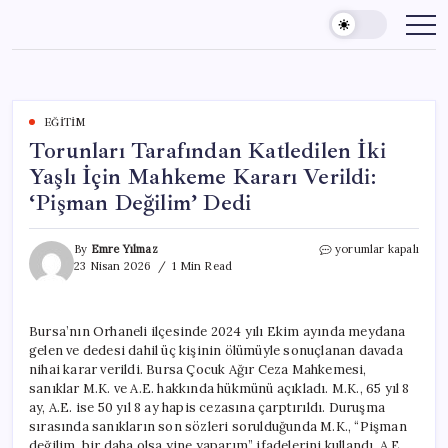
Skip
to
content
EĞITIM
Torunları Tarafından Katledilen İki
Yaşlı İçin Mahkeme Kararı Verildi:
‘Pişman Değilim’ Dedi
Torunları
By
Emre Yılmaz
yorumlar kapalı
Tarafından
23 Nisan 2026
1 Min Read
Katledilen
İki
Yaşlı
Bursa’nın Orhaneli ilçesinde 2024 yılı Ekim ayında meydana
İçin
gelen ve dedesi dahil üç kişinin ölümüyle sonuçlanan davada
Mahkeme
Kararı
nihai karar verildi. Bursa Çocuk Ağır Ceza Mahkemesi,
Verildi:
sanıklar M.K. ve A.E. hakkında hükmünü açıkladı. M.K., 65 yıl 8
‘Pişman
ay, A.E. ise 50 yıl 8 ay hapis cezasına çarptırıldı. Duruşma
Değilim’
sırasında sanıkların son sözleri sorulduğunda M.K., “Pişman
Dedi
değilim, bir daha olsa yine yaparım” ifadelerini kullandı. A.E.