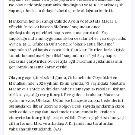
için
ise olay nedeniyle pişmanlık duyduğunu ve M.K. ile arkadaşlık
yapmış olmaktan dolayı üzüntü içinde olduğunu belirtti.
Mahkeme, her iki sanığı Cahide Aydın ve Mustafa Macar’a
yönelik “nitelikli kasten öldürme” suçundan önce
ağırlaştırılmış müebbet hapis cezasına çarptırdı. Yaş
küçüklüğü indirimi uygulanarak bu cezalar 24’er yıla düşürüldü.
Ayrıca, M.K. Ufukcan Us’a yönelik “olası kastla öldürme”
suçundan 15 yıl hapis cezası aldı. Sanıklar, “birden fazla kişiyle
konut dokunulmazlığını ihlal” suçundan da 2 yıl 8 ay hapis
cezasına çarptırıldı; bu cezayla ilgili hükmün açıklanmasının
geri bırakılmasına karar verildi.
Olayın geçmişine bakıldığında, Orhaneli’nin Göynükbelen
Mahallesi’nde, 2024 yılının Ekim ayında, 73 yaşındaki Mustafa
Macar ve Cahide Aydın’dan haber alamayan akrabaları, ikilinin
birlikte yaşadığı eve gitmişti. Eve giden akrabalar, Macar ve
Aydın’ın evde, Ufukcan Us’un ise bahçede cansız bedenlerini
bulmuşlardı. İhbar üzerine bölgeye çok sayıda jandarma ekibi
sevk edildi ve yapılan incelemeler sonucunda bu kişilerin
cinayete kurban gittiği tespit edildi. Olayın şüphelisi olan yaşlı
çiftin torunu M.K. ve arkadaşı A.E., jandarma tarafından
yakalanarak tutuklandı. (AA)