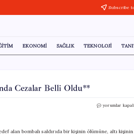
Subscribe t
ĞİTİM
EKONOMİ
SAĞLIK
TEKNOLOJİ
TANI
nda Cezalar Belli Oldu**
Tokat’ta
yorumlar kapal
Bombalı
Saldırı
Davasında
Cezalar
hedef alan bombalı saldırıda bir kişinin ölümüne, altı kişinin