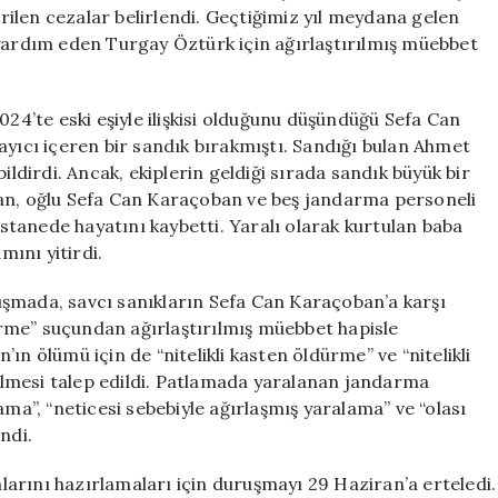
Belli
ilen cezalar belirlendi. Geçtiğimiz yıl meydana gelen
Oldu**
 yardım eden Turgay Öztürk için ağırlaştırılmış müebbet
için
024’te eski eşiyle ilişkisi olduğunu düşündüğü Sefa Can
ayıcı içeren bir sandık bırakmıştı. Sandığı bulan Ahmet
irdi. Ancak, ekiplerin geldiği sırada sandık büyük bir
ban, oğlu Sefa Can Karaçoban ve beş jandarma personeli
tanede hayatını kaybetti. Yaralı olarak kurtulan baba
ını yitirdi.
uşmada, savcı sanıkların Sefa Can Karaçoban’a karşı
dürme” suçundan ağırlaştırılmış müebbet hapisle
ın ölümü için de “nitelikli kasten öldürme” ve “nitelikli
lmesi talep edildi. Patlamada yaralanan jandarma
ama”, “neticesi sebebiyle ağırlaşmış yaralama” ve “olası
ndi.
arını hazırlamaları için duruşmayı 29 Haziran’a erteledi.