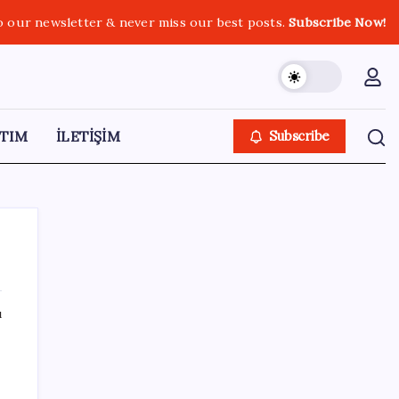
o our newsletter & never miss our best posts.
Subscribe Now!
TIM
İLETİŞİM
Subscribe
ı
SON YAZILAR
Zihin Okuyan Yapay Zeka Firması: Beynini
Okutana 50 Dolar