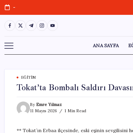
Skip
-
to
content
https://www.facebook.com/
https://twitter.com/
https://t.me/
https://www.instagram.com/
https://youtube.com/
ANA SAYFA
E
EĞITIM
Tokat’ta Bombalı Saldırı Davası
By
Emre Yılmaz
11 Mayıs 2026
1 Min Read
** Tokat’ın Erbaa ilçesinde, eski eşinin sevgilisini 