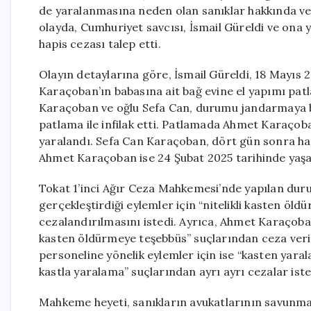
de yaralanmasına neden olan sanıklar hakkında ver
olayda, Cumhuriyet savcısı, İsmail Güreldi ve ona
hapis cezası talep etti.
Olayın detaylarına göre, İsmail Güreldi, 18 Mayıs 2
Karaçoban’ın babasına ait bağ evine el yapımı patl
Karaçoban ve oğlu Sefa Can, durumu jandarmaya bild
patlama ile infilak etti. Patlamada Ahmet Karaço
yaralandı. Sefa Can Karaçoban, dört gün sonra has
Ahmet Karaçoban ise 24 Şubat 2025 tarihinde yaşam
Tokat 1’inci Ağır Ceza Mahkemesi’nde yapılan dur
gerçekleştirdiği eylemler için “nitelikli kasten öl
cezalandırılmasını istedi. Ayrıca, Ahmet Karaçoban’
kasten öldürmeye teşebbüs” suçlarından ceza veri
personeline yönelik eylemler için ise “kasten yaral
kastla yaralama” suçlarından ayrı ayrı cezalar iste
Mahkeme heyeti, sanıkların avukatlarının savunmal