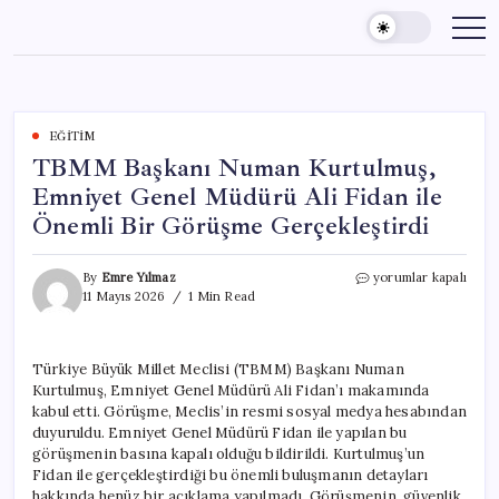
Skip
to
content
EĞITIM
TBMM Başkanı Numan Kurtulmuş,
Emniyet Genel Müdürü Ali Fidan ile
Önemli Bir Görüşme Gerçekleştirdi
TBMM
By
Emre Yılmaz
yorumlar kapalı
Başkanı
11 Mayıs 2026
1 Min Read
Numan
Kurtulmuş,
Emniyet
Türkiye Büyük Millet Meclisi (TBMM) Başkanı Numan
Genel
Kurtulmuş, Emniyet Genel Müdürü Ali Fidan’ı makamında
Müdürü
Ali
kabul etti. Görüşme, Meclis’in resmi sosyal medya hesabından
Fidan
duyuruldu. Emniyet Genel Müdürü Fidan ile yapılan bu
ile
görüşmenin basına kapalı olduğu bildirildi. Kurtulmuş’un
Önemli
Fidan ile gerçekleştirdiği bu önemli buluşmanın detayları
Bir
hakkında henüz bir açıklama yapılmadı. Görüşmenin, güvenlik