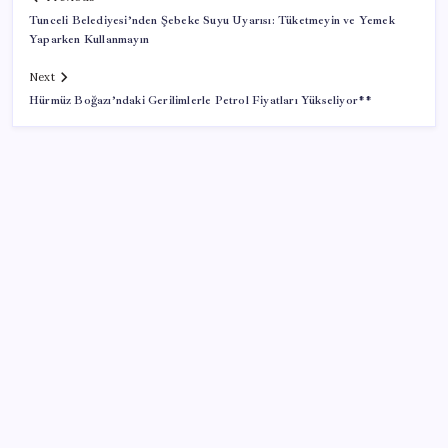
Tunceli Belediyesi’nden Şebeke Suyu Uyarısı: Tüketmeyin ve Yemek
Yaparken Kullanmayın
Next
Hürmüz Boğazı’ndaki Gerilimlerle Petrol Fiyatları Yükseliyor**
SON YAZILAR
Zihin Okuyan Yapay Zeka Firması: Beynini Okutana
50 Dolar
ABD’de kısa vadeli enflasyon beklentisi geriledi