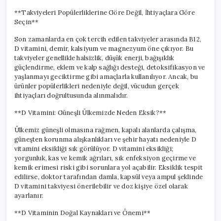
**Takviyeleri Popülerliklerine Göre Değil, İhtiyaçlara Göre
Seçin**
Son zamanlarda en çok tercih edilen takviyeler arasında B12,
D vitamini, demir, kalsiyum ve magnezyum öne çıkıyor. Bu
takviyeler genellikle halsizlik, düşük enerji, bağışıklık
güçlendirme, eklem ve kalp sağlığı desteği, detoksifikasyon ve
yaşlanmayı geciktirme gibi amaçlarla kullanılıyor. Ancak, bu
ürünler popülerlikleri nedeniyle değil, vücudun gerçek
ihtiyaçları doğrultusunda alınmalıdır.
**D Vitamini: Güneşli Ülkemizde Neden Eksik?**
Ülkemiz güneşli olmasına rağmen, kapalı alanlarda çalışma,
güneşten korunma alışkanlıkları ve şehir hayatı nedeniyle D
vitamini eksikliği sık görülüyor. D vitamini eksikliği;
yorgunluk, kas ve kemik ağrıları, sık enfeksiyon geçirme ve
kemik erimesi riski gibi sorunlara yol açabilir. Eksiklik tespit
edilirse, doktor tarafından damla, kapsül veya ampul şeklinde
D vitamini takviyesi önerilebilir ve doz kişiye özel olarak
ayarlanır.
**D Vitaminin Doğal Kaynakları ve Önemi**