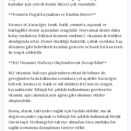
kadınlar için yeterli demir düzeyi çok önemlidir.
**Demirin Doğal Kaynakları ve Emilim Süreci**
Kırmızı et, karaciğer, tavuk, balık, yumurta, ıspanak ve
baklagiller demir açısından zengindir. Hayvansal demir daha
kolay emilirken, bitkisel demirin emilimi C vitamini ile birlikte
alındığında artar. Demir eksikliği, halsizlik, çabuk yorulma, baş
dönmesi gibi belirtilerle kendini gösterir ve basit bir kan testi
ile tespit edilebilir.
**B12 Vitamini: Hafızayı Güçlendirecek Dozajı Bilin**
B12 vitamini, hafızayı güçlendiren etkisi ile bilinse de,
gereğinden fazla kullanımı sorunlara yol açabilir. Karaciğer,
böbrek, kırmızı et, balık ve süt ürünleri B12’nin en zengin
kaynaklarıdır. Bilinçli bir şekilde kullanılması gereken bu
vitamin, aşırı alımda karın ağrısı gibi olumsuz etkiler
oluşturabilir.
Sonuç olarak, takviyeler sağlık için faydalı olabilir, ancak
doğru seçimler yapmak ve bilinçli bir şekilde kullanmak büyük
önem taşır. Herhangi bir takviye almadan önce mutlaka bir
sağlık uzmanına danışılması tavsiye edilir.