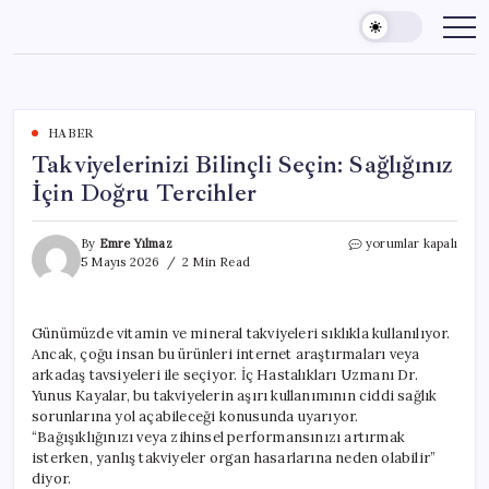
Skip
to
content
HABER
Takviyelerinizi Bilinçli Seçin: Sağlığınız
İçin Doğru Tercihler
Takviyelerinizi
By
Emre Yılmaz
yorumlar kapalı
Bilinçli
5 Mayıs 2026
2 Min Read
Seçin:
Sağlığınız
İçin
Günümüzde vitamin ve mineral takviyeleri sıklıkla kullanılıyor.
Doğru
Ancak, çoğu insan bu ürünleri internet araştırmaları veya
Tercihler
için
arkadaş tavsiyeleri ile seçiyor. İç Hastalıkları Uzmanı Dr.
Yunus Kayalar, bu takviyelerin aşırı kullanımının ciddi sağlık
sorunlarına yol açabileceği konusunda uyarıyor.
“Bağışıklığınızı veya zihinsel performansınızı artırmak
isterken, yanlış takviyeler organ hasarlarına neden olabilir”
diyor.