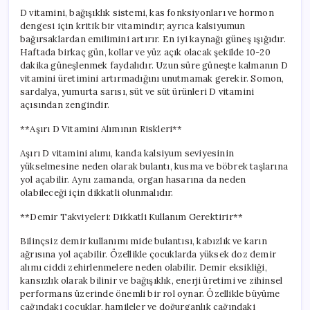
D vitamini, bağışıklık sistemi, kas fonksiyonları ve hormon
dengesi için kritik bir vitamindir; ayrıca kalsiyumun
bağırsaklardan emilimini artırır. En iyi kaynağı güneş ışığıdır.
Haftada birkaç gün, kollar ve yüz açık olacak şekilde 10-20
dakika güneşlenmek faydalıdır. Uzun süre güneşte kalmanın D
vitamini üretimini artırmadığını unutmamak gerekir. Somon,
sardalya, yumurta sarısı, süt ve süt ürünleri D vitamini
açısından zengindir.
**Aşırı D Vitamini Alımının Riskleri**
Aşırı D vitamini alımı, kanda kalsiyum seviyesinin
yükselmesine neden olarak bulantı, kusma ve böbrek taşlarına
yol açabilir. Aynı zamanda, organ hasarına da neden
olabileceği için dikkatli olunmalıdır.
**Demir Takviyeleri: Dikkatli Kullanım Gerektirir**
Bilinçsiz demir kullanımı mide bulantısı, kabızlık ve karın
ağrısına yol açabilir. Özellikle çocuklarda yüksek doz demir
alımı ciddi zehirlenmelere neden olabilir. Demir eksikliği,
kansızlık olarak bilinir ve bağışıklık, enerji üretimi ve zihinsel
performans üzerinde önemli bir rol oynar. Özellikle büyüme
çağındaki çocuklar, hamileler ve doğurganlık çağındaki