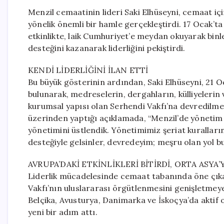
Menzil cemaatinin lideri Saki Elhüseyni, cemaat i
yönelik önemli bir hamle gerçekleştirdi. 17 Ocak’ta
etkinlikte, laik Cumhuriyet’e meydan okuyarak binle
desteğini kazanarak liderliğini pekiştirdi.
KENDİ LİDERLİĞİNİ İLAN ETTİ
Bu büyük gösterinin ardından, Saki Elhüseyni, 21 O
bulunarak, medreselerin, dergahların, külliyeleri
kurumsal yapısı olan Serhendi Vakfı’na devredilmes
üzerinden yaptığı açıklamada, “Menzil’de yönetim hi
yönetimini üstlendik. Yönetimimiz şeriat kuralların
desteğiyle gelsinler, devredeyim; meşru olan yol bud
AVRUPA’DAKİ ETKİNLİKLERİ BİTİRDİ, ORTA ASYA
Liderlik mücadelesinde cemaat tabanında öne çıkan
Vakfı’nın uluslararası örgütlenmesini genişletmey
Belçika, Avusturya, Danimarka ve İskoçya’da aktif o
yeni bir adım attı.