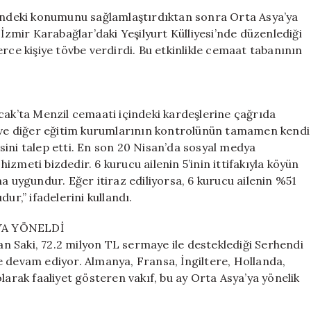
Orta
çindeki konumunu sağlamlaştırdıktan sonra Orta Asya’ya
Asya’da
 İzmir Karabağlar’daki Yeşilyurt Külliyesi’nde düzenlediği
Yeni
rce kişiye tövbe verdirdi. Bu etkinlikle cemaat tabanının
Bir
Dönem
Başlatıyor
için
cak’ta Menzil cemaati içindeki kardeşlerine çağrıda
n ve diğer eğitim kurumlarının kontrolünün tamamen kendi
ini talep etti. En son 20 Nisan’da sosyal medya
zmeti bizdedir. 6 kurucu ailenin 5’inin ittifakıyla köyün
a uygundur. Eğer itiraz ediliyorsa, 6 kurucu ailenin %51
ur,” ifadelerini kullandı.
’YA YÖNELDİ
 Saki, 72.2 milyon TL sermaye ile desteklediği Serhendi
e devam ediyor. Almanya, Fransa, İngiltere, Hollanda,
larak faaliyet gösteren vakıf, bu ay Orta Asya’ya yönelik