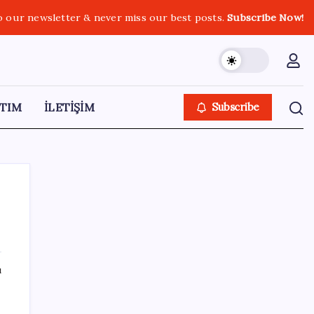
o our newsletter & never miss our best posts.
Subscribe Now!
TIM
İLETİŞİM
Subscribe
SON YAZILAR
ı
TMO fındık alım fiyatlarını açıkladı