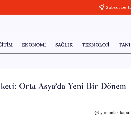
Subscribe t
ĞİTİM
EKONOMİ
SAĞLIK
TEKNOLOJİ
TANI
eketi: Orta Asya’da Yeni Bir Dönem
Saki
yorumlar kapal
Elhüseyni’nin
Menzil
Hareketi: