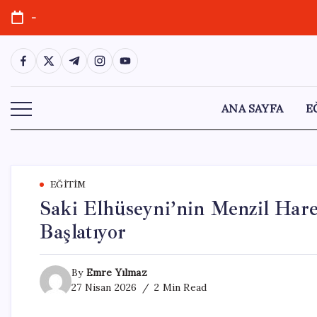
Skip
-
to
content
https://www.facebook.com/
https://twitter.com/
https://t.me/
https://www.instagram.com/
https://youtube.com/
ANA SAYFA
E
EĞITIM
Saki Elhüseyni’nin Menzil Har
Başlatıyor
By
Emre Yılmaz
27 Nisan 2026
2 Min Read