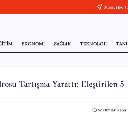
Subscribe t
ĞİTİM
EKONOMİ
SAĞLIK
TEKNOLOJİ
TANI
osu Tartışma Yarattı: Eleştirilen 5
Montella’nın
yorumlar kapal
Dünya
Kupası
Kadrosu