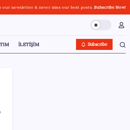
o our newsletter & never miss our best posts.
Subscribe Now!
TIM
İLETİŞİM
Subscribe
SON YAZILAR
ı
Zihin Okuyan Yapay Zeka Firması: Beynini
Okutana 50 Dolar