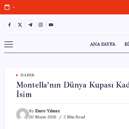
Skip
-
to
content
https://www.facebook.com/
https://twitter.com/
https://t.me/
https://www.instagram.com/
https://youtube.com/
ANA SAYFA
E
HABER
Montella’nın Dünya Kupası Kadr
İsim
By
Emre Yılmaz
20 Mayıs 2026
2 Min Read