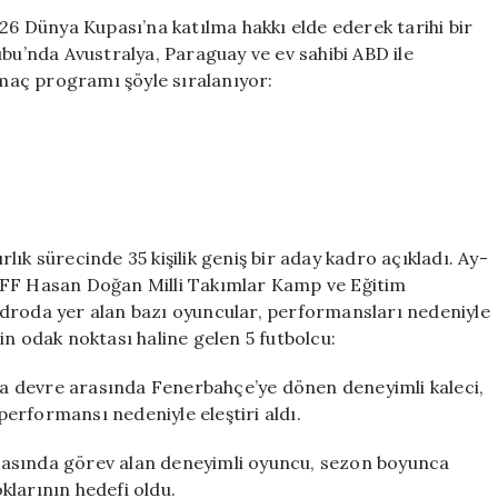
Tartışma
026 Dünya Kupası’na katılma hakkı elde ederek tarihi bir
Yarattı:
ubu’nda Avustralya, Paraguay ve ev sahibi ABD ile
Eleştirilen
maç programı şöyle sıralanıyor:
5
İsim
için
ık sürecinde 35 kişilik geniş bir aday kadro açıkladı. Ay-
TFF Hasan Doğan Milli Takımlar Kamp ve Eğitim
adroda yer alan bazı oyuncular, performansları nedeniyle
erin odak noktası haline gelen 5 futbolcu:
a devre arasında Fenerbahçe’ye dönen deneyimli kaleci,
erformansı nedeniyle eleştiri aldı.
ında görev alan deneyimli oyuncu, sezon boyunca
oklarının hedefi oldu.