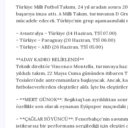
Türkiye Milli Futbol Takımı, 24 yıl aradan sonra 2
başarıya imza attı. A Milli Takım, turnuvanın D Gr
mücadele edecek. Türkiye’nin grup aşamasındaki 
– Avustralya – Türkiye (14 Haziran, TSİ 07.00)
– Türkiye – Paraguay (20 Haziran, TSİ 06.00)
– Türkiye – ABD (26 Haziran, TSİ 05.00)
**ADAY KADRO BELİRLENDİ**
Teknik direktör Vincenzo Montella, turnuvaya hazırl
yıldızlı takım, 22 Mayıs Cuma gününden itibaren 
Tesisleri’nde antrenmanlara başlayacak. Ancak, k
futbolseverlerden eleştiriler aldı. İşte bu eleştiril
– **MERT GÜNOK**: Beşiktaş’tan ayrıldıktan sonr
özellikle son olarak oynanan Eyüpspor maçındaki p
– **ÇAĞLAR SÖYÜNCÜ**: Fenerbahçe’nin savunmas
istikrarsız bir performans sergilediği için eleştiri 