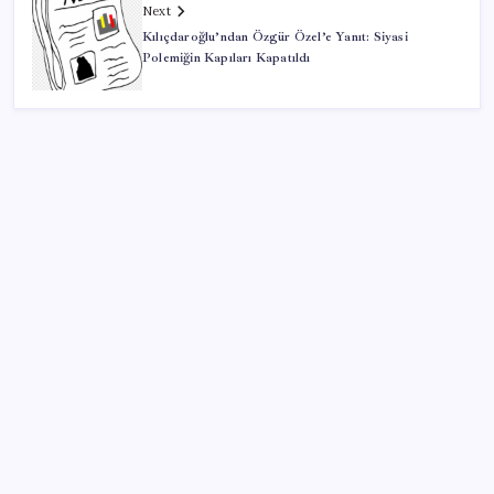
Next
Kılıçdaroğlu’ndan Özgür Özel’e Yanıt: Siyasi
Polemiğin Kapıları Kapatıldı
SON YAZILAR
Zihin Okuyan Yapay Zeka Firması: Beynini Okutana
50 Dolar
ABD’de kısa vadeli enflasyon beklentisi geriledi
TBMM Adalet Komisyonu’nda çerçeve yasa
tartışmalarla başladı: Komisyonda ‘yasa’ atışması