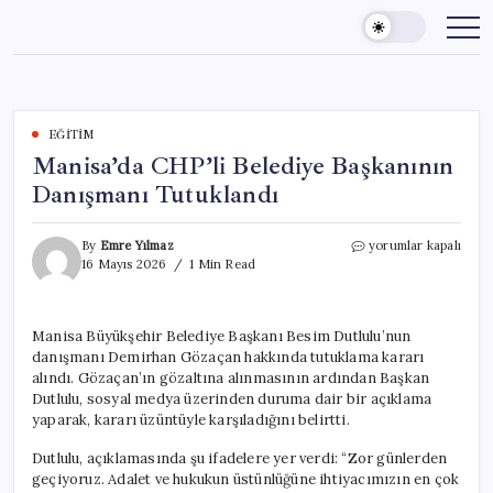
Skip
to
content
EĞITIM
Manisa’da CHP’li Belediye Başkanının
Danışmanı Tutuklandı
Manisa’da
By
Emre Yılmaz
yorumlar kapalı
CHP’li
16 Mayıs 2026
1 Min Read
Belediye
Başkanının
Danışmanı
Manisa Büyükşehir Belediye Başkanı Besim Dutlulu’nun
Tutuklandı
danışmanı Demirhan Gözaçan hakkında tutuklama kararı
için
alındı. Gözaçan’ın gözaltına alınmasının ardından Başkan
Dutlulu, sosyal medya üzerinden duruma dair bir açıklama
yaparak, kararı üzüntüyle karşıladığını belirtti.
Dutlulu, açıklamasında şu ifadelere yer verdi: “Zor günlerden
geçiyoruz. Adalet ve hukukun üstünlüğüne ihtiyacımızın en çok