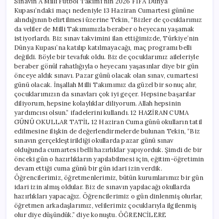
Sınavın A Milli Futbol Takımı’nın 2026 FIFA Dünya
Kupası’ndaki maçı nedeniyle 13 Haziran Cumartesi gününe
alındığının belirtilmesi üzerine Tekin, “Bizler de çocuklarımız
da veliler de Milli Takımımızla beraber o heyecanı yaşamak
istiyorlardı. Biz sınav takvimini ilan ettiğimizde, Türkiye’nin
Dünya Kupası’na katılıp katılmayacağı, maç programı belli
değildi. Böyle bir tevafuk oldu. Biz de çocuklarımız aileleriyle
beraber gönül rahatlığıyla o heyecanı yaşasınlar diye bir gün
önceye aldık sınavı. Pazar günü olacak olan sınav, cumartesi
günü olacak. İnşallah Milli Takımımız da güzel bir sonuç alır,
çocuklarımızın da sınavları çok iyi geçer. Hepsine başarılar
diliyorum, hepsine kolaylıklar diliyorum. Allah hepsinin
yardımcısı olsun.” ifadelerini kullandı. 12 HAZİRAN CUMA
GÜNÜ OKULLAR TATİL 12 Haziran Cuma günü okulların tatil
edilmesine ilişkin de değerlendirmelerde bulunan Tekin, “Biz
sınavın gerçekleştirildiği okullarda pazar günü sınav
olduğunda cumartesi belli hazırlıklar yapıyorduk. Şimdi de bir
önceki gün o hazırlıkların yapılabilmesi için, eğitim-öğretimin
devam ettiği cuma günü bir gün idari izin verdik.
Öğrencilerimiz, öğretmenlerimiz, bütün kurumlarımız bir gün
idari izin almış oldular. Biz de sınavın yapılacağı okullarda
hazırlıkları yapacağız. Öğrencilerimiz o gün dinlenmiş olurlar,
öğretmen arkadaşlarımız, velilerimiz çocuklarıyla ilgilenmiş
olur diye düşündük.” diye konuştu. ÖĞRENCİLERE