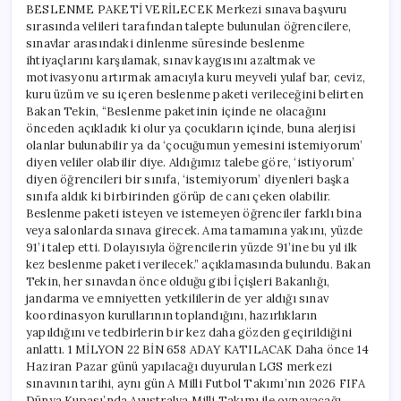
BESLENME PAKETİ VERİLECEK Merkezi sınava başvuru
sırasında velileri tarafından talepte bulunulan öğrencilere,
sınavlar arasındaki dinlenme süresinde beslenme
ihtiyaçlarını karşılamak, sınav kaygısını azaltmak ve
motivasyonu artırmak amacıyla kuru meyveli yulaf bar, ceviz,
kuru üzüm ve su içeren beslenme paketi verileceğini belirten
Bakan Tekin, “Beslenme paketinin içinde ne olacağını
önceden açıkladık ki olur ya çocukların içinde, buna alerjisi
olanlar bulunabilir ya da ‘çocuğumun yemesini istemiyorum’
diyen veliler olabilir diye. Aldığımız talebe göre, ‘istiyorum’
diyen öğrencileri bir sınıfa, ‘istemiyorum’ diyenleri başka
sınıfa aldık ki birbirinden görüp de canı çeken olabilir.
Beslenme paketi isteyen ve istemeyen öğrenciler farklı bina
veya salonlarda sınava girecek. Ama tamamına yakını, yüzde
91’i talep etti. Dolayısıyla öğrencilerin yüzde 91’ine bu yıl ilk
kez beslenme paketi verilecek.” açıklamasında bulundu. Bakan
Tekin, her sınavdan önce olduğu gibi İçişleri Bakanlığı,
jandarma ve emniyetten yetkililerin de yer aldığı sınav
koordinasyon kurullarının toplandığını, hazırlıkların
yapıldığını ve tedbirlerin bir kez daha gözden geçirildiğini
anlattı. 1 MİLYON 22 BİN 658 ADAY KATILACAK Daha önce 14
Haziran Pazar günü yapılacağı duyurulan LGS merkezi
sınavının tarihi, aynı gün A Milli Futbol Takımı’nın 2026 FIFA
Dünya Kupası’nda Avustralya Milli Takımı ile oynayacağı