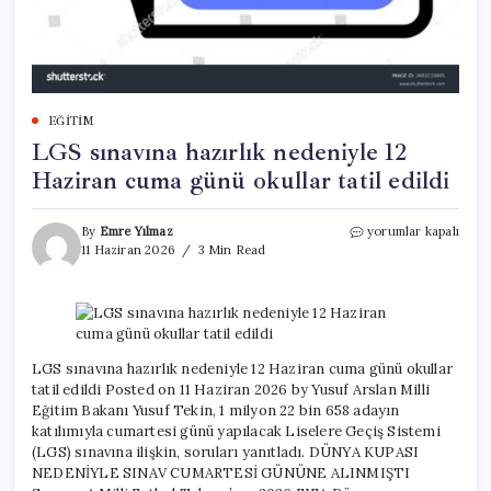
EĞITIM
LGS sınavına hazırlık nedeniyle 12
Haziran cuma günü okullar tatil edildi
LGS
By
Emre Yılmaz
yorumlar kapalı
sınavına
11 Haziran 2026
3 Min Read
hazırlık
nedeniyle
12
Haziran
cuma
günü
LGS sınavına hazırlık nedeniyle 12 Haziran cuma günü okullar
okullar
tatil edildi Posted on 11 Haziran 2026 by Yusuf Arslan Milli
tatil
Eğitim Bakanı Yusuf Tekin, 1 milyon 22 bin 658 adayın
edildi
katılımıyla cumartesi günü yapılacak Liselere Geçiş Sistemi
için
(LGS) sınavına ilişkin, soruları yanıtladı. DÜNYA KUPASI
NEDENİYLE SINAV CUMARTESİ GÜNÜNE ALINMIŞTI