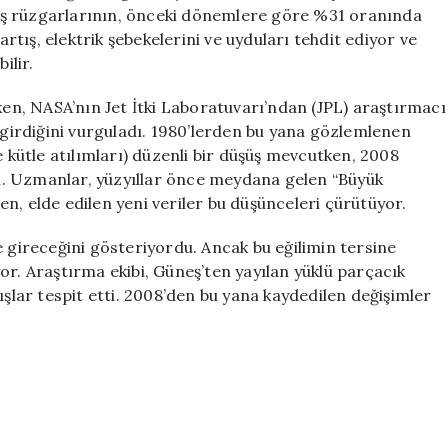
Aktiviteleri
üneş rüzgarlarının, önceki dönemlere göre %31 oranında
Artıyor
artış, elektrik şebekelerini ve uyduları tehdit ediyor ve
için
ilir.
rken, NASA’nın Jet İtki Laboratuvarı’ndan (JPL) araştırmacı
e girdiğini vurguladı. 1980’lerden bu yana gözlemlenen
e kütle atılımları) düzenli bir düşüş mevcutken, 2008
ştı. Uzmanlar, yüzyıllar önce meydana gelen “Büyük
elde edilen yeni veriler bu düşünceleri çürütüyor.
e gireceğini gösteriyordu. Ancak bu eğilimin tersine
or. Araştırma ekibi, Güneş’ten yayılan yüklü parçacık
ışlar tespit etti. 2008’den bu yana kaydedilen değişimler