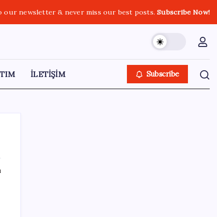
o our newsletter & never miss our best posts.
Subscribe Now!
TIM
İLETİŞİM
Subscribe
ı
SON YAZILAR
Zihin Okuyan Yapay Zeka Firması: Beynini
Okutana 50 Dolar