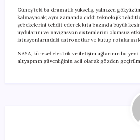
Güneş’teki bu dramatik yükseliş, yalnızca gökyüz
kalmayacak; aynı zamanda ciddi teknolojik tehditle
şebekelerini tehdit ederek kıta bazında büyük kesin
uydularını ve navigasyon sistemlerini olumsuz etkil
istasyonlarındaki astronotlar ve kutup rotalarını k
NASA, küresel elektrik ve iletişim ağlarının bu ye
altyapının güvenliğinin acil olarak gözden geçirilm