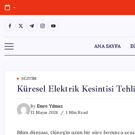
Skip
-
to
content
https://www.facebook.com/
https://twitter.com/
https://t.me/
https://www.instagram.com/
https://youtube.com/
ANA SAYFA
E
EĞITIM
Küresel Elektrik Kesintisi Tehl
By
Emre Yılmaz
13 Mayıs 2026
1 Min Read
Bilim dünyası, Güneş’in uzun bir süre boyunca ses