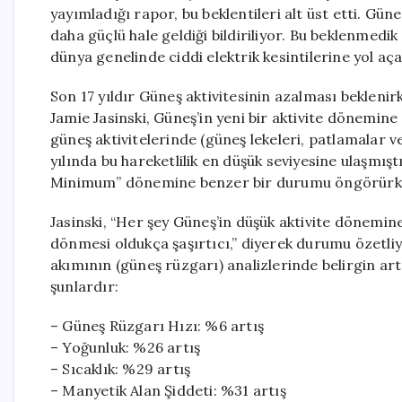
yayımladığı rapor, bu beklentileri alt üst etti. G
daha güçlü hale geldiği bildiriliyor. Bu beklenmedik 
dünya genelinde ciddi elektrik kesintilerine yol açab
Son 17 yıldır Güneş aktivitesinin azalması bekleni
Jamie Jasinski, Güneş’in yeni bir aktivite dönemin
güneş aktivitelerinde (güneş lekeleri, patlamalar v
yılında bu hareketlilik en düşük seviyesine ulaşmı
Minimum” dönemine benzer bir durumu öngörürken, 
Jasinski, “Her şey Güneş’in düşük aktivite dönemin
dönmesi oldukça şaşırtıcı,” diyerek durumu özetliy
akımının (güneş rüzgarı) analizlerinde belirgin art
şunlardır:
– Güneş Rüzgarı Hızı: %6 artış
– Yoğunluk: %26 artış
– Sıcaklık: %29 artış
– Manyetik Alan Şiddeti: %31 artış