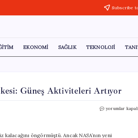
Subscribe t
ĞİTİM
EKONOMİ
SAĞLIK
TEKNOLOJİ
TANI
ikesi: Güneş Aktiviteleri Artıyor
Küresel
yorumlar kapal
Elektrik
Kesintisi
Tehlikesi:
Güneş
siz kalacağını öngörmüştü. Ancak NASA’nın yeni