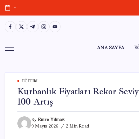
Skip
-
to
content
https://www.facebook.com/
https://twitter.com/
https://t.me/
https://www.instagram.com/
https://youtube.com/
ANA SAYFA
E
EĞITIM
Kurbanlık Fiyatları Rekor Sevi
100 Artış
By
Emre Yılmaz
9 Mayıs 2026
2 Min Read