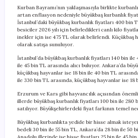
Kurban Bayramı’nın yaklaşmasıyla birlikte kurbanlık
artan enflasyon nedeniyle büyükbaş kurbanlık fiyatla
İstanbul’daki büyükbaş kurbanlık fiyatları 400 bin 
besiciler 2026 yılı için belirledikleri canlı kilo fiya
inekler için ise 475 TL olarak belirlendi. Küçükbaş 
olarak satışa sunuluyor.
İstanbul’da büyükbaş kurbanlık fiyatları 140 bin il
ile 45 bin TL arasında alıcı buluyor. Ankara’da büyü
küçükbaş hayvanlar ise 18 bin ile 40 bin TL arasınd
ile 330 bin TL arasında, küçükbaş hayvanlar ise 18 b
Erzurum ve Kars gibi hayvancılık açısından önemli
illerde büyükbaş kurbanlık fiyatları 100 bin ile 280 
satılıyor. Büyükşehirlerdeki fiyat farkının temel ne
Büyükbaş kurbanlıkta yedide bir hisse almak isteyen
bedeli 30 bin ile 55 bin TL, Ankara’da 28 bin ile 50 
Anadolu illerinde ise hisse fiyatları 25 bin ile 45 b