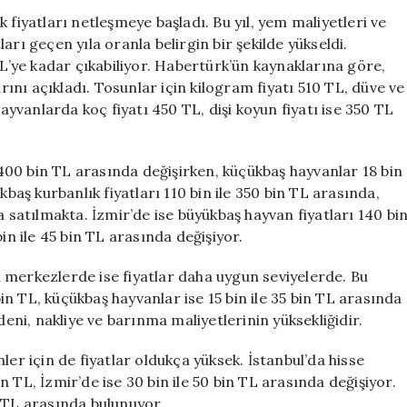
Ulaştı:
 fiyatları netleşmeye başladı. Bu yıl, yem maliyetleri ve
Geçen
rı geçen yıla oranla belirgin bir şekilde yükseldi.
Yıla
TL’ye kadar çıkabiliyor. Habertürk’ün kaynaklarına göre,
Göre
tlarını açıkladı. Tosunlar için kilogram fiyatı 510 TL, düve ve
Yüzde
hayvanlarda koç fiyatı 450 TL, dişi koyun fiyatı ise 350 TL
100
Artış
için
e 400 bin TL arasında değişirken, küçükbaş hayvanlar 18 bin
kbaş kurbanlık fiyatları 110 bin ile 350 bin TL arasında,
a satılmakta. İzmir’de ise büyükbaş hayvan fiyatları 140 bi
in ile 45 bin TL arasında değişiyor.
 merkezlerde ise fiyatlar daha uygun seviyelerde. Bu
bin TL, küçükbaş hayvanlar ise 15 bin ile 35 bin TL arasında
deni, nakliye ve barınma maliyetlerinin yüksekliğidir.
ler için de fiyatlar oldukça yüksek. İstanbul’da hisse
bin TL, İzmir’de ise 30 bin ile 50 bin TL arasında değişiyor.
in TL arasında bulunuyor.