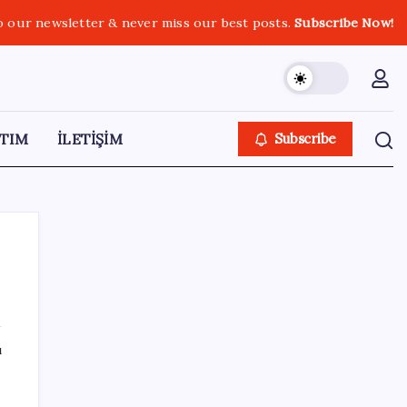
o our newsletter & never miss our best posts.
Subscribe Now!
TIM
İLETİŞİM
Subscribe
SON YAZILAR
ı
TMO fındık alım fiyatlarını açıkladı