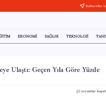
Subscribe t
ĞİTİM
EKONOMİ
SAĞLIK
TEKNOLOJİ
TANI
yeye Ulaştı: Geçen Yıla Göre Yüzde
Kurbanlık
yorumlar kapal
Fiyatları
Rekor
Seviyeye