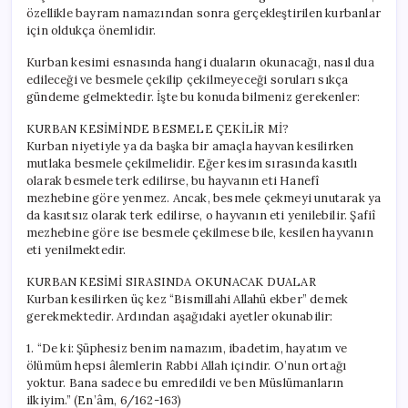
özellikle bayram namazından sonra gerçekleştirilen kurbanlar
için oldukça önemlidir.
Kurban kesimi esnasında hangi duaların okunacağı, nasıl dua
edileceği ve besmele çekilip çekilmeyeceği soruları sıkça
gündeme gelmektedir. İşte bu konuda bilmeniz gerekenler:
KURBAN KESİMİNDE BESMELE ÇEKİLİR Mİ?
Kurban niyetiyle ya da başka bir amaçla hayvan kesilirken
mutlaka besmele çekilmelidir. Eğer kesim sırasında kasıtlı
olarak besmele terk edilirse, bu hayvanın eti Hanefî
mezhebine göre yenmez. Ancak, besmele çekmeyi unutarak ya
da kasıtsız olarak terk edilirse, o hayvanın eti yenilebilir. Şafiî
mezhebine göre ise besmele çekilmese bile, kesilen hayvanın
eti yenilmektedir.
KURBAN KESİMİ SIRASINDA OKUNACAK DUALAR
Kurban kesilirken üç kez “Bismillahi Allahü ekber” demek
gerekmektedir. Ardından aşağıdaki ayetler okunabilir:
1. “De ki: Şüphesiz benim namazım, ibadetim, hayatım ve
ölümüm hepsi âlemlerin Rabbi Allah içindir. O’nun ortağı
yoktur. Bana sadece bu emredildi ve ben Müslümanların
ilkiyim.” (En’âm, 6/162-163)