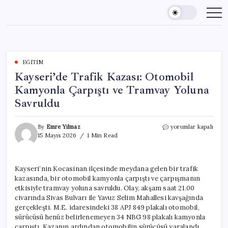
Skip
to
content
EĞITIM
Kayseri’de Trafik Kazası: Otomobil
Kamyonla Çarpıştı ve Tramvay Yoluna
Savruldu
Kayseri’de
By
Emre Yılmaz
yorumlar kapalı
Trafik
15 Mayıs 2026
1 Min Read
Kazası:
Otomobil
Kamyonla
Kayseri’nin Kocasinan ilçesinde meydana gelen bir trafik
Çarpıştı
kazasında, bir otomobil kamyonla çarpıştı ve çarpışmanın
ve
Tramvay
etkisiyle tramvay yoluna savruldu. Olay, akşam saat 21.00
Yoluna
civarında Sivas Bulvarı ile Yavuz Selim Mahallesi kavşağında
Savruldu
gerçekleşti. M.E. idaresindeki 38 APJ 849 plakalı otomobil,
için
sürücüsü henüz belirlenemeyen 34 NBG 98 plakalı kamyonla
çarpıştı. Kazanın ardından otomobilin sürücüsü yaralandı.