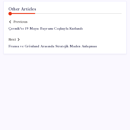
Other Articles
Previous
Çermik’te 19 Mayıs Bayramı Coşkuyla Kutlandı
Next
Fransa ve Grönland Arasında Stratejik Maden Anlaşması
SON YAZILAR
Zihin Okuyan Yapay Zeka Firması: Beynini Okutana