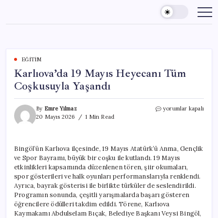
Skip
to
content
EĞITIM
Karlıova’da 19 Mayıs Heyecanı Tüm
Coşkusuyla Yaşandı
Karlıova’da
By
Emre Yılmaz
yorumlar kapalı
19
20 Mayıs 2026
1 Min Read
Mayıs
Heyecanı
Tüm
Bingöl’ün Karlıova ilçesinde, 19 Mayıs Atatürk’ü Anma, Gençlik
Coşkusuyla
ve Spor Bayramı, büyük bir coşku ile kutlandı. 19 Mayıs
Yaşandı
için
etkinlikleri kapsamında düzenlenen tören, şiir okumaları,
spor gösterileri ve halk oyunları performanslarıyla renklendi.
Ayrıca, bayrak gösterisi ile birlikte türküler de seslendirildi.
Programın sonunda, çeşitli yarışmalarda başarı gösteren
öğrencilere ödülleri takdim edildi. Törene, Karlıova
Kaymakamı Abdulselam Bıçak, Belediye Başkanı Veysi Bingöl,