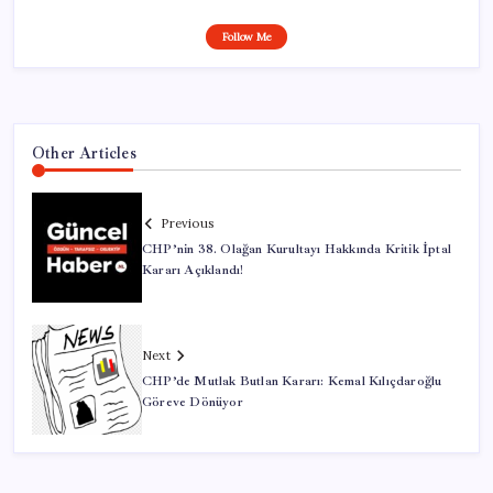
Follow Me
Other Articles
Previous
CHP’nin 38. Olağan Kurultayı Hakkında Kritik İptal
Kararı Açıklandı!
Next
CHP’de Mutlak Butlan Kararı: Kemal Kılıçdaroğlu
Göreve Dönüyor