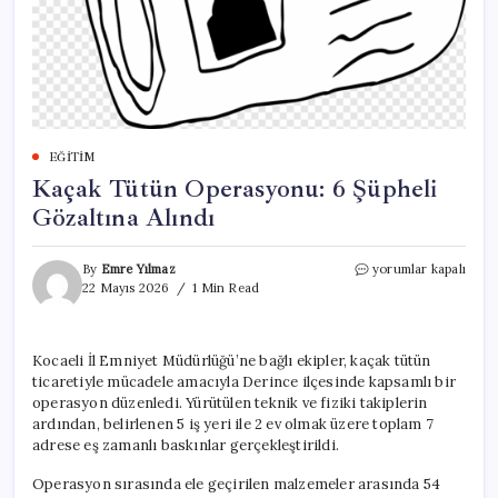
EĞITIM
Kaçak Tütün Operasyonu: 6 Şüpheli
Gözaltına Alındı
Kaçak
By
Emre Yılmaz
yorumlar kapalı
Tütün
22 Mayıs 2026
1 Min Read
Operasyonu:
6
Şüpheli
Kocaeli İl Emniyet Müdürlüğü’ne bağlı ekipler, kaçak tütün
Gözaltına
ticaretiyle mücadele amacıyla Derince ilçesinde kapsamlı bir
Alındı
için
operasyon düzenledi. Yürütülen teknik ve fiziki takiplerin
ardından, belirlenen 5 iş yeri ile 2 ev olmak üzere toplam 7
adrese eş zamanlı baskınlar gerçekleştirildi.
Operasyon sırasında ele geçirilen malzemeler arasında 54