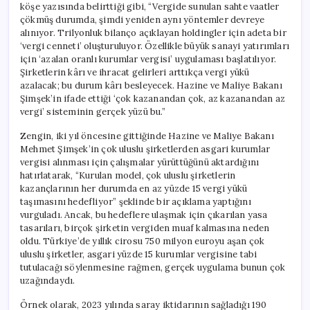
köşe yazısında belirttiği gibi, “Vergide sunulan sahte vaatler
çökmüş durumda, şimdi yeniden aynı yöntemler devreye
alınıyor. Trilyonluk bilanço açıklayan holdingler için adeta bir
‘vergi cenneti’ oluşturuluyor. Özellikle büyük sanayi yatırımları
için ‘azalan oranlı kurumlar vergisi’ uygulaması başlatılıyor.
Şirketlerin kârı ve ihracat gelirleri arttıkça vergi yükü
azalacak; bu durum kârı besleyecek. Hazine ve Maliye Bakanı
Şimşek’in ifade ettiği ‘çok kazanandan çok, az kazanandan az
vergi’ sisteminin gerçek yüzü bu.”
Zengin, iki yıl öncesine gittiğinde Hazine ve Maliye Bakanı
Mehmet Şimşek’in çok uluslu şirketlerden asgari kurumlar
vergisi alınması için çalışmalar yürüttüğünü aktardığını
hatırlatarak, “Kurulan model, çok uluslu şirketlerin
kazançlarının her durumda en az yüzde 15 vergi yükü
taşımasını hedefliyor” şeklinde bir açıklama yaptığını
vurguladı. Ancak, bu hedeflere ulaşmak için çıkarılan yasa
tasarıları, birçok şirketin vergiden muaf kalmasına neden
oldu. Türkiye’de yıllık cirosu 750 milyon euroyu aşan çok
uluslu şirketler, asgari yüzde 15 kurumlar vergisine tabi
tutulacağı söylenmesine rağmen, gerçek uygulama bunun çok
uzağındaydı.
Örnek olarak, 2023 yılında saray iktidarının sağladığı 190