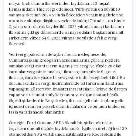
milyar liralık kamu ihalelerinden faydalanan 20 inşaat
firmasından 8’i hiç vergi ödemedi. Türkiye’nin en büyük 10
sanayi şirketinin 2024 yılında ödedikleri verginin gelirlerine
oranı ise oldukça düşük seviyelerde kaldı; 17 binde 1, on binde
2, ya da sıfır olarak kaydedildi. 2022 yılında sanayi kârlarının
iki katına çıktığı dönemlerde, sanayi odaları başkanlarına ait
şirketlerin yüzde 54’ü, 2023 yılında ise yüzde 31’i hiç vergi
ödemedi.
Yeni vergi paketinin detayları henüz netleşmese de,
Cumhurbaşkanı Erdoğan’ın açıklamalarına göre, şirketlere
sunulan vergi avantajlarının genişletileceği ve yüzde 20 olan
kurumlar vergisinin imalatçı ihracatçılara yüzde 9, genel
ihracatçılara ise yüzde 14 seviyesine indirileceği belirtildi. Bu
durum, iktidarın vergi indirimlerinde iki farklı sınıflandırma
yapacağını gösteriyor. İmalatçı ihracatçılar, Türkiye’de üretim
yapan ve üretiminin büyük kısmını yurtdışına satan büyük
ölçekli şirketlerdir. Bu şirketler, ihracat gelirinin toplam gelir
içindeki oranı en yüksek olan firmalardır ve bu indirimden en
fazla yararlanacak olanlardır.
Örneğin, Ford Otosan, ABD kökenli bir şirket olarak bu
teşvikten önemli ölçüde faydalanacak. İşçilerin ürettiği her 100
otomobilden 83’ü yurtdışında satılmakta ve Koç Holding ile