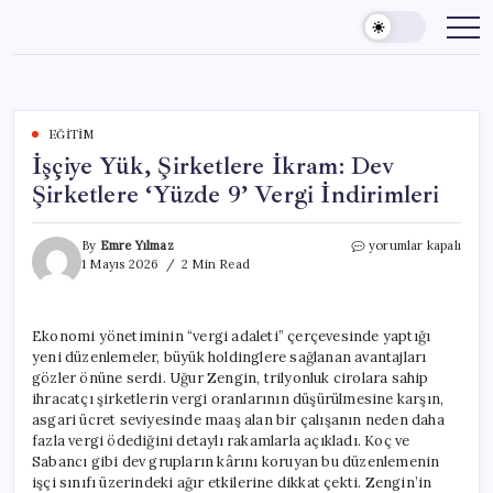
Skip
to
content
EĞITIM
İşçiye Yük, Şirketlere İkram: Dev
Şirketlere ‘Yüzde 9’ Vergi İndirimleri
İşçiye
By
Emre Yılmaz
yorumlar kapalı
Yük,
1 Mayıs 2026
2 Min Read
Şirketlere
İkram:
Dev
Ekonomi yönetiminin “vergi adaleti” çerçevesinde yaptığı
Şirketlere
yeni düzenlemeler, büyük holdinglere sağlanan avantajları
‘Yüzde
9’
gözler önüne serdi. Uğur Zengin, trilyonluk cirolara sahip
Vergi
ihracatçı şirketlerin vergi oranlarının düşürülmesine karşın,
İndirimleri
asgari ücret seviyesinde maaş alan bir çalışanın neden daha
için
fazla vergi ödediğini detaylı rakamlarla açıkladı. Koç ve
Sabancı gibi dev grupların kârını koruyan bu düzenlemenin
işçi sınıfı üzerindeki ağır etkilerine dikkat çekti. Zengin’in