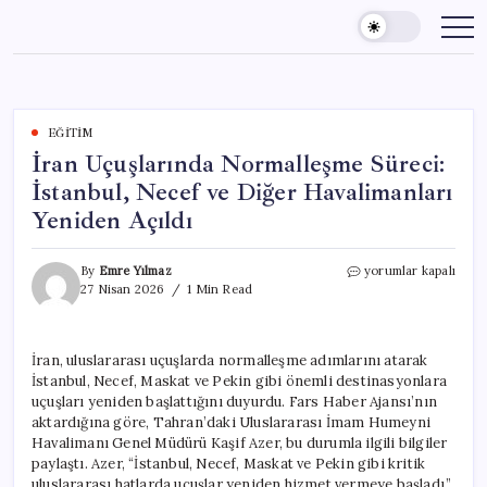
Skip
to
content
EĞITIM
İran Uçuşlarında Normalleşme Süreci:
İstanbul, Necef ve Diğer Havalimanları
Yeniden Açıldı
İran
By
Emre Yılmaz
yorumlar kapalı
Uçuşlarında
27 Nisan 2026
1 Min Read
Normalleşme
Süreci:
İstanbul,
İran, uluslararası uçuşlarda normalleşme adımlarını atarak
Necef
İstanbul, Necef, Maskat ve Pekin gibi önemli destinasyonlara
ve
Diğer
uçuşları yeniden başlattığını duyurdu. Fars Haber Ajansı’nın
Havalimanları
aktardığına göre, Tahran’daki Uluslararası İmam Humeyni
Yeniden
Havalimanı Genel Müdürü Kaşif Azer, bu durumla ilgili bilgiler
Açıldı
paylaştı. Azer, “İstanbul, Necef, Maskat ve Pekin gibi kritik
için
uluslararası hatlarda uçuşlar yeniden hizmet vermeye başladı.”