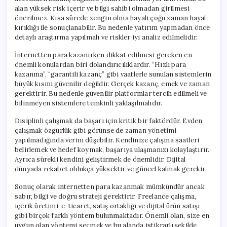
alan yüksek risk içerir ve bilgi sahibi olmadan girilmesi
önerilmez. Kısa sürede zengin olma hayali çoğu zaman hayal
kırıklığı ile sonuçlanabilir. Bu nedenle yatırım yapmadan önce
detaylı araştırma yapılmalı ve riskler iyi analiz edilmelidir.
İnternetten para kazanırken dikkat edilmesi gereken en
önemli konulardan biri dolandırıcılıklardır. “Hızlı para
kazanma”, “garantili kazanç” gibi vaatlerle sunulan sistemlerin
büyük kısmı güvenilir değildir. Gerçek kazanç, emek ve zaman
gerektirir. Bu nedenle güvenilir platformlar tercih edilmeli ve
bilinmeyen sistemlere temkinli yaklaşılmalıdır.
Disiplinli çalışmak da başarı için kritik bir faktördür. Evden
çalışmak özgürlük gibi görünse de zaman yönetimi
yapılmadığında verim düşebilir. Kendinize çalışma saatleri
belirlemek ve hedef koymak, başarıya ulaşmanızı kolaylaştırır.
Ayrıca sürekli kendini geliştirmek de önemlidir. Dijital
dünyada rekabet oldukça yüksektir ve güncel kalmak gerekir.
Sonuç olarak internetten para kazanmak mümkündür ancak
sabır, bilgi ve doğru strateji gerektirir. Freelance çalışma,
içerik üretimi, e-ticaret, satış ortaklığı ve dijital ürün satışı
gibi birçok farklı yöntem bulunmaktadır. Önemli olan, size en
uygun olan yöntemi seçmek ve bu alanda istikrarlı şekilde