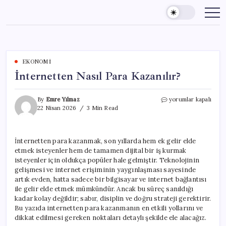
Skip
to
content
EKONOMI
İnternetten Nasıl Para Kazanılır?
İnternetten
By
Emre Yılmaz
yorumlar kapalı
Nasıl
22 Nisan 2026
3 Min Read
Para
Kazanılır?
için
İnternetten para kazanmak, son yıllarda hem ek gelir elde
etmek isteyenler hem de tamamen dijital bir iş kurmak
isteyenler için oldukça popüler hale gelmiştir. Teknolojinin
gelişmesi ve internet erişiminin yaygınlaşması sayesinde
artık evden, hatta sadece bir bilgisayar ve internet bağlantısı
ile gelir elde etmek mümkündür. Ancak bu süreç sanıldığı
kadar kolay değildir; sabır, disiplin ve doğru strateji gerektirir.
Bu yazıda internetten para kazanmanın en etkili yollarını ve
dikkat edilmesi gereken noktaları detaylı şekilde ele alacağız.