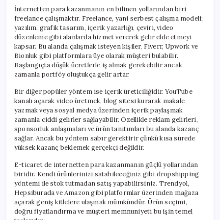
İnternetten para kazanmanın en bilinen yollarından biri
freelance çalışmaktır. Freelance, yani serbest çalışma modeli;
yazılım, grafik tasarım, içerik yazarlığı, çeviri, video
düzenleme gibi alanlarda hizmet vererek gelir elde etmeyi
kapsar. Bu alanda çalışmak isteyen kişiler, Fiverr, Upwork ve
Bionluk gibi platformlara üye olarak müşteri bulabilir.
Başlangıçta düşük ücretlerle iş almak gerekebilir ancak
zamanla portföy oluştukça gelir artar.
Bir diğer popüler yöntem ise içerik üreticiliğidir. YouTube
kanalı açarak video üretmek, blog sitesi kurarak makale
yazmak veya sosyal medya üzerinden içerik paylaşmak
zamanla ciddi gelirler sağlayabilir. Özellikle reklam gelirleri,
sponsorluk anlaşmaları ve ürün tanıtımları bu alanda kazanç
sağlar. Ancak bu yöntem sabır gerektirir çünkü kısa sürede
yüksek kazanç beklemek gerçekçi değildir.
E-ticaret de internetten para kazanmanın güçlü yollarından
biridir. Kendi ürünlerinizi satabileceğiniz gibi dropshipping
yöntemi ile stok tutmadan satış yapabilirsiniz. Trendyol,
Hepsiburada ve Amazon gibi platformlar üzerinden mağaza
açarak geniş kitlelere ulaşmak mümkündür. Ürün seçimi,
doğru fiyatlandırma ve müşteri memnuniyeti bu işin temel