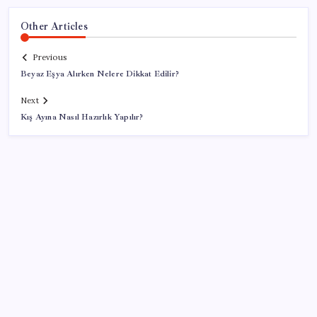
Other Articles
Previous
Beyaz Eşya Alırken Nelere Dikkat Edilir?
Next
Kış Ayına Nasıl Hazırlık Yapılır?
SON YAZILAR
Zihin Okuyan Yapay Zeka Firması: Beynini Okutana