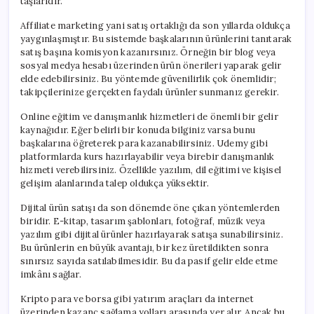
taşlarıdır.
Affiliate marketing yani satış ortaklığı da son yıllarda oldukça
yaygınlaşmıştır. Bu sistemde başkalarının ürünlerini tanıtarak
satış başına komisyon kazanırsınız. Örneğin bir blog veya
sosyal medya hesabı üzerinden ürün önerileri yaparak gelir
elde edebilirsiniz. Bu yöntemde güvenilirlik çok önemlidir;
takipçilerinize gerçekten faydalı ürünler sunmanız gerekir.
Online eğitim ve danışmanlık hizmetleri de önemli bir gelir
kaynağıdır. Eğer belirli bir konuda bilginiz varsa bunu
başkalarına öğreterek para kazanabilirsiniz. Udemy gibi
platformlarda kurs hazırlayabilir veya birebir danışmanlık
hizmeti verebilirsiniz. Özellikle yazılım, dil eğitimi ve kişisel
gelişim alanlarında talep oldukça yüksektir.
Dijital ürün satışı da son dönemde öne çıkan yöntemlerden
biridir. E-kitap, tasarım şablonları, fotoğraf, müzik veya
yazılım gibi dijital ürünler hazırlayarak satışa sunabilirsiniz.
Bu ürünlerin en büyük avantajı, bir kez üretildikten sonra
sınırsız sayıda satılabilmesidir. Bu da pasif gelir elde etme
imkânı sağlar.
Kripto para ve borsa gibi yatırım araçları da internet
üzerinden kazanç sağlama yolları arasında yer alır. Ancak bu