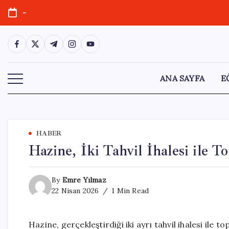
Skip
-
to
content
https://www.facebook.com/
https://twitter.com/
https://t.me/
https://www.instagram.com/
https://youtube.com/
ANA SAYFA
E
HABER
Hazine, İki Tahvil İhalesi ile T
By
Emre Yılmaz
22 Nisan 2026
1 Min Read
Hazine, gerçekleştirdiği iki ayrı tahvil ihalesi ile to