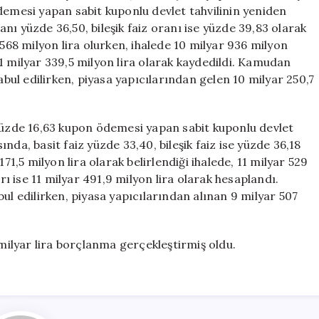
Toplam
demesi yapan sabit kuponlu devlet tahvilinin yeniden
58,1
ranı yüzde 36,50, bileşik faiz oranı ise yüzde 39,83 olarak
Milyar
 568 milyon lira olurken, ihalede 10 milyar 936 milyon
Lira
e 11 milyar 339,5 milyon lira olarak kaydedildi. Kamudan
Borçlandı
abul edilirken, piyasa yapıcılarından gelen 10 milyar 250,7
için
.
ir yüzde 16,63 kupon ödemesi yapan sabit kuponlu devlet
sında, basit faiz yüzde 33,40, bileşik faiz ise yüzde 36,18
71,5 milyon lira olarak belirlendiği ihalede, 11 milyar 529
rı ise 11 milyar 491,9 milyon lira olarak hesaplandı.
ul edilirken, piyasa yapıcılarından alınan 9 milyar 507
 milyar lira borçlanma gerçekleştirmiş oldu.