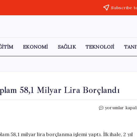
Subscribe t
ĞİTİM
EKONOMİ
SAĞLIK
TEKNOLOJİ
TANI
oplam 58,1 Milyar Lira Borçlandı
Hazine,
yorumlar kapal
İki
Tahvil
İhalesi
ile
plam 58,1 milyar lira borçlanma işlemi yaptı. İlk ihale, 2 yıl