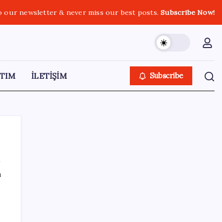
o our newsletter & never miss our best posts.
Subscribe Now!
TIM
İLETİŞİM
Subscribe
ı
SON YAZILAR
TMO fındık alım fiyatlarını açıkladı