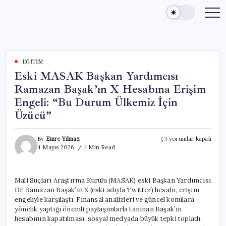
Skip
to
content
EĞITIM
Eski MASAK Başkan Yardımcısı
Ramazan Başak’ın X Hesabına Erişim
Engeli: “Bu Durum Ülkemiz İçin
Üzücü”
Eski
By
Emre Yılmaz
yorumlar kapalı
MASAK
4 Mayıs 2026
1 Min Read
Başkan
Yardımcısı
Ramazan
Mali Suçları Araştırma Kurulu (MASAK) eski Başkan Yardımcısı
Başak’ın
Dr. Ramazan Başak’ın X (eski adıyla Twitter) hesabı, erişim
X
Hesabına
engeliyle karşılaştı. Finansal analizleri ve güncel konulara
Erişim
yönelik yaptığı önemli paylaşımlarla tanınan Başak’ın
Engeli:
hesabının kapatılması, sosyal medyada büyük tepki topladı.
“Bu