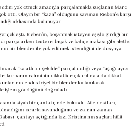
etmeye
 cesedini yok etmek amacıyla parçalamakla suçlanan Marc
çalışan
k etti. Olayın bir “kaza” olduğunu savunan Rieben’e karşı
adamın
lendiği iddiasında bulunuyor.
mahkemedeki
çarpıcı
erçekleşti. Rieben’in, boşanmak isteyen eşiyle girdiği bir
ifadeleri
i parçalarken testere, bıçak ve bahçe makası gibi aletler
için
rının bir blender ile yok edilmek istendiğini de dosyaya
narak “kasıtlı bir şekilde” parçalandığı veya “aşağılayıcı
kle, kurbanın rahminin dikkatlice çıkarılması da dikkat
ısımlarının endüstriyel bir blender kullanılarak
ile işlem gördüğünü doğruladı.
sında siyah bir çanta içinde bulundu. Aile dostları,
in olmadığını ısrarla savunduğunu ve zaman zaman
Babası, çantayı açtığında kızı Kristina’nın saçları hâlâ
ti.