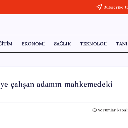
Subscribe t
ĞİTİM
EKONOMİ
SAĞLIK
TEKNOLOJİ
TANI
meye çalışan adamın mahkemedeki
Eşini
yorumlar kapal
öldürüp
cesedini
yok