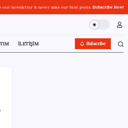
o our newsletter & never miss our best posts.
Subscribe Now!
TIM
İLETİŞİM
Subscribe
SON YAZILAR
ı
Zihin Okuyan Yapay Zeka Firması: Beynini
Okutana 50 Dolar