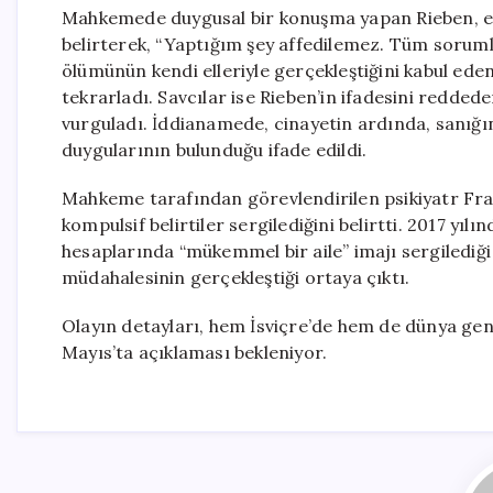
Mahkemede duygusal bir konuşma yapan Rieben, eşini 
belirterek, “Yaptığım şey affedilemez. Tüm soruml
ölümünün kendi elleriyle gerçekleştiğini kabul ede
tekrarladı. Savcılar ise Rieben’in ifadesini reddeder
vurguladı. İddianamede, cinayetin ardında, sanığ
duygularının bulunduğu ifade edildi.
Mahkeme tarafından görevlendirilen psikiyatr Frank
kompulsif belirtiler sergilediğini belirtti. 2017 yıl
hesaplarında “mükemmel bir aile” imajı sergilediği
müdahalesinin gerçekleştiği ortaya çıktı.
Olayın detayları, hem İsviçre’de hem de dünya ge
Mayıs’ta açıklaması bekleniyor.