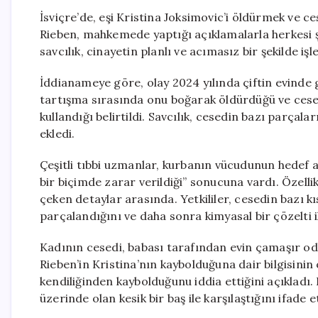
İsviçre’de, eşi Kristina Joksimovic’i öldürmek ve
Rieben, mahkemede yaptığı açıklamalarla herkesi şo
savcılık, cinayetin planlı ve acımasız bir şekilde iş
İddianameye göre, olay 2024 yılında çiftin evinde g
tartışma sırasında onu boğarak öldürdüğü ve cesed
kullandığı belirtildi. Savcılık, cesedin bazı parçala
ekledi.
Çeşitli tıbbi uzmanlar, kurbanın vücudunun hedef alı
bir biçimde zarar verildiği” sonucuna vardı. Özelli
çeken detaylar arasında. Yetkililer, cesedin bazı k
parçalandığını ve daha sonra kimyasal bir çözelti 
Kadının cesedi, babası tarafından evin çamaşır oda
Rieben’in Kristina’nın kaybolduğuna dair bilgisin
kendiliğinden kaybolduğunu iddia ettiğini açıkladı. 
üzerinde olan kesik bir baş ile karşılaştığını ifade et