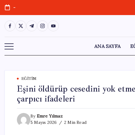
Skip
-
to
content
https://www.facebook.com/
https://twitter.com/
https://t.me/
https://www.instagram.com/
https://youtube.com/
ANA SAYFA
E
EĞITIM
Eşini öldürüp cesedini yok et
çarpıcı ifadeleri
By
Emre Yılmaz
5 Mayıs 2026
2 Min Read