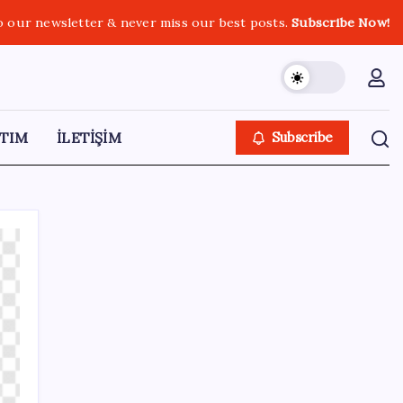
o our newsletter & never miss our best posts.
Subscribe Now!
TIM
İLETİŞİM
Subscribe
SON YAZILAR
Süleyman Soylu’nun ‘Murat Karayılan’
açıklaması yeniden gündem oldu: ‘Yakalayıp