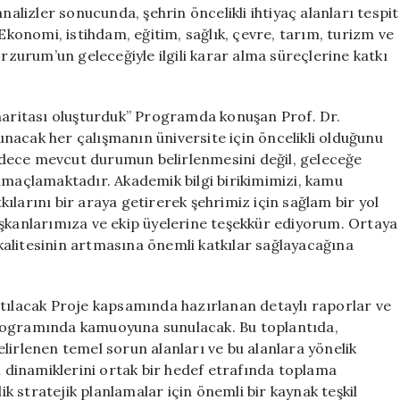
nalizler sonucunda, şehrin öncelikli ihtiyaç alanları tespit
 Ekonomi, istihdam, eğitim, sağlık, çevre, tarım, turizm ve
Erzurum’un geleceğiyle ilgili karar alma süreçlerine katkı
 haritası oluşturduk” Programda konuşan Prof. Dr.
nacak her çalışmanın üniversite için öncelikli olduğunu
 sadece mevcut durumun belirlenmesini değil, geleceğe
amaçlamaktadır. Akademik bilgi birikimimizi, kamu
ılarını bir araya getirerek şehrimiz için sağlam bir yol
aşkanlarımıza ve ekip üyelerine teşekkür ediyorum. Ortaya
alitesinin artmasına önemli katkılar sağlayacağına
ıtılacak Proje kapsamında hazırlanan detaylı raporlar ve
programında kamuoyuna sunulacak. Bu toplantıda,
lirlenen temel sorun alanları ve bu alanlara yönelik
üm dinamiklerini ortak bir hedef etrafında toplama
 stratejik planlamalar için önemli bir kaynak teşkil