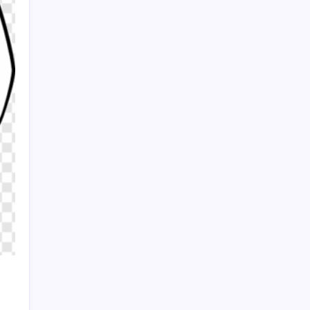
olabilirsiniz
ABD ve İsrail seferber oldu: Hamaney’i
arıyor… Bin Ladin taktiği panik yarattı
Sayaç
Kategoriler
Eğitim
Ekonomi
Haber
Sağlık