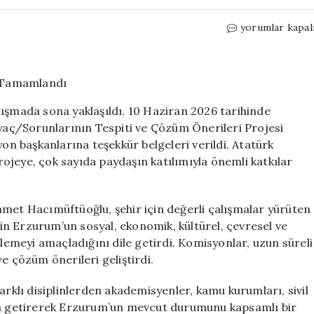
Erzurum’un
yorumlar kapal
Geleceğine
Işık
Tutacak
Proje
Tamamlandı
lışmada sona yaklaşıldı. 10 Haziran 2026 tarihinde
için
iyaç/Sorunlarının Tespiti ve Çözüm Önerileri Projesi
 başkanlarına teşekkür belgeleri verildi. Atatürk
ojeye, çok sayıda paydaşın katılımıyla önemli katkılar
hmet Hacımüftüoğlu, şehir için değerli çalışmalar yürüten
n Erzurum’un sosyal, ekonomik, kültürel, çevresel ve
rlemeyi amaçladığını dile getirdi. Komisyonlar, uzun süreli
e çözüm önerileri geliştirdi.
arklı disiplinlerden akademisyenler, kamu kurumları, sivil
aya getirerek Erzurum’un mevcut durumunu kapsamlı bir