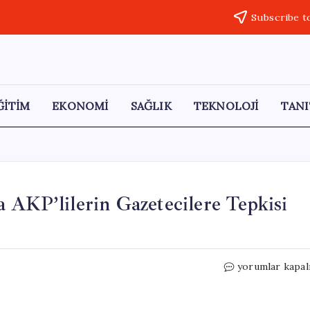
Subscribe t
ĞİTİM
EKONOMİ
SAĞLIK
TEKNOLOJİ
TANI
 AKP’lilerin Gazetecilere Tepkisi
Erdoğan’ın
yorumlar kapal
Konuşması
Sırasında
AKP’lilerin