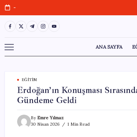
Skip
-
to
content
https://www.facebook.com/
https://twitter.com/
https://t.me/
https://www.instagram.com/
https://youtube.com/
ANA SAYFA
E
EĞITIM
Erdoğan’ın Konuşması Sırasında
Gündeme Geldi
By
Emre Yılmaz
30 Nisan 2026
1 Min Read