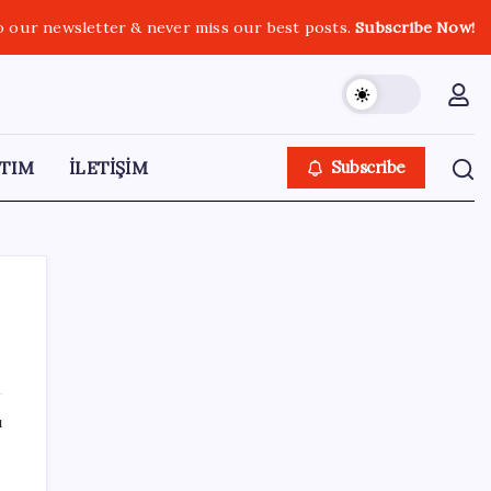
o our newsletter & never miss our best posts.
Subscribe Now!
TIM
İLETİŞİM
Subscribe
SON YAZILAR
ı
Zihin Okuyan Yapay Zeka Firması: Beynini
Okutana 50 Dolar