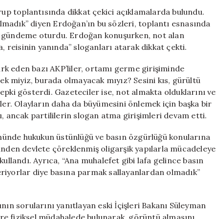
Gazetecilere
p toplantısında dikkat çekici açıklamalarda bulundu.
Tepkisi
madık” diyen Erdoğan’ın bu sözleri, toplantı esnasında
Gündeme
ikte gündeme oturdu. Erdoğan konuşurken, not alan
Geldi
, reisinin yanında” sloganları atarak dikkat çekti.
için
rk eden bazı AKP’liler, ortamı germe girişiminde
cek miyiz, burada olmayacak mıyız? Sesini kıs, gürültü
epki gösterdi. Gazeteciler ise, not almakta olduklarını ve
iler. Olayların daha da büyümesini önlemek için başka bir
, ancak partililerin slogan atma girişimleri devam etti.
münde hukukun üstünlüğü ve basın özgürlüğü konularına
sinden devlete çöreklenmiş oligarşik yapılarla mücadeleye
kullandı. Ayrıca, “Ana muhalefet gibi lafa gelince basın
eriyorlar diye basına parmak sallayanlardan olmadık”
n sorularını yanıtlayan eski İçişleri Bakanı Süleyman
bire fiziksel müdahalede bulunarak, görüntü almasını