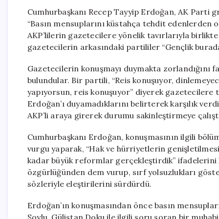
Cumhurbaşkanı Recep Tayyip Erdoğan, AK Parti gru
“Basın mensuplarını küstahça tehdit edenlerden ol
AKP’lilerin gazetecilere yönelik tavırlarıyla birl
gazetecilerin arkasındaki partililer “Gençlik burada
Gazetecilerin konuşmayı duymakta zorlandığını fa
bulundular. Bir partili, “Reis konuşuyor, dinlemeye
yapıyorsun, reis konuşuyor” diyerek gazetecilere t
Erdoğan’ı duyamadıklarını belirterek karşılık verd
AKP’li araya girerek durumu sakinleştirmeye çalıştı
Cumhurbaşkanı Erdoğan, konuşmasının ilgili bölü
vurgu yaparak, “Hak ve hürriyetlerin genişletilme
kadar büyük reformlar gerçekleştirdik” ifadelerini 
özgürlüğünden dem vurup, sırf yolsuzlukları göst
sözleriyle eleştirilerini sürdürdü.
Erdoğan’ın konuşmasından önce basın mensuplarını
Soylu, Gülistan Doku ile ilgili soru soran bir muha