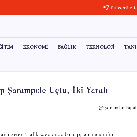
Subscribe t
ĞİTİM
EKONOMİ
SAĞLIK
TEKNOLOJİ
TANI
p Şarampole Uçtu, İki Yaralı
Elazığ-
yorumlar kapal
Pertek
Yolu’nda
Kaza:
Cip
ana gelen trafik kazasında bir cip, sürücüsünün