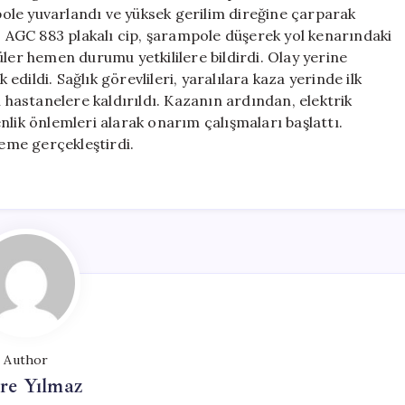
Şarampole
ole yuvarlandı ve yüksek gerilim direğine çarparak
Uçtu,
23 AGC 883 plakalı cip, şarampole düşerek yol kenarındaki
İki
ler hemen durumu yetkililere bildirdi. Olay yerine
Yaralı
 edildi. Sağlık görevlileri, yaralılara kaza yerinde ilk
için
n hastanelere kaldırıldı. Kazanın ardından, elektrik
nlik önlemleri alarak onarım çalışmaları başlattı.
leme gerçekleştirdi.
Author
re Yılmaz