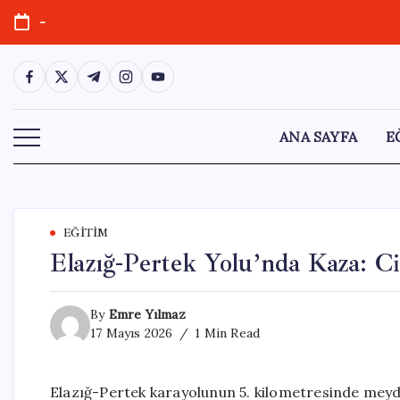
Skip
-
to
content
https://www.facebook.com/
https://twitter.com/
https://t.me/
https://www.instagram.com/
https://youtube.com/
ANA SAYFA
E
EĞITIM
Elazığ-Pertek Yolu’nda Kaza: Ci
By
Emre Yılmaz
17 Mayıs 2026
1 Min Read
Elazığ-Pertek karayolunun 5. kilometresinde meyd