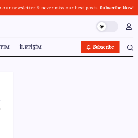
o our newsletter & never miss our best posts.
Subscribe Now!
TIM
İLETİŞİM
Subscribe
ı
SON YAZILAR
Zihin Okuyan Yapay Zeka Firması: Beynini
Okutana 50 Dolar